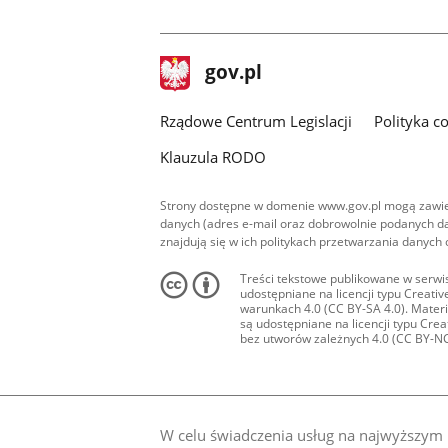
facebook
stopka
Strona
gov.pl
gov.pl
główna
Rządowe Centrum Legislacji
Polityka c
Klauzula RODO
Strony dostępne w domenie www.gov.pl mogą zawier
danych (adres e-mail oraz dobrowolnie podanych da
znajdują się w ich politykach przetwarzania danych
Treści tekstowe publikowane w serwis
udostępniane na licencji typu Creat
warunkach 4.0 (CC BY-SA 4.0). Materia
są udostępniane na licencji typu Cr
bez utworów zależnych 4.0 (CC BY-NC-N
W celu świadczenia usług na najwyższym p