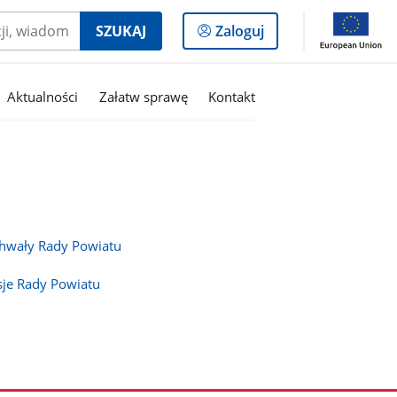
Logowanie
SZUKAJ
Zaloguj
do
panelu
Aktualności
Załatw sprawę
Kontakt
hwały Rady Powiatu
sje Rady Powiatu