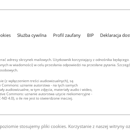
ookies
Służba cywilna
Profil zaufany
BIP
Deklaracja dos
ać adresy skrzynek mailowych. Użytkownik korzystający z odnośnika będącego 
nych w wiadomości) w celu przesłania odpowiedzi na przesłane pytania. Szczegó
 osobowych.
ie (z wyłączeniem treści audiowizualnych), są
ive Commons: uznanie autorstwa - na tych samych
ły audiowizualne, w tym zdjęcia, materiały audio i wideo,
eative Commons: uznanie autorstwa użycie niekomercyjne -
D 4.0), o ile nie jest to stwierdzone inaczej.
oziomie stosujemy pliki cookies. Korzystanie z naszej witryny 