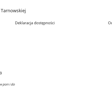
 Tarnowskiej
Deklaracja dostępności
O
29
w pon i do