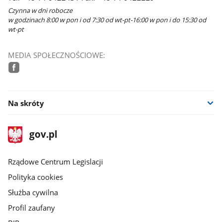
Czynna w dni robocze
w godzinach 8:00 w pon i od 7:30 od wt-pt-16:00 w pon i do 15:30 od
wt-pt
MEDIA SPOŁECZNOŚCIOWE:
facebook
Na skróty
stopka
Strona
gov.pl
gov.pl
główna
Rządowe Centrum Legislacji
Polityka cookies
Służba cywilna
Profil zaufany