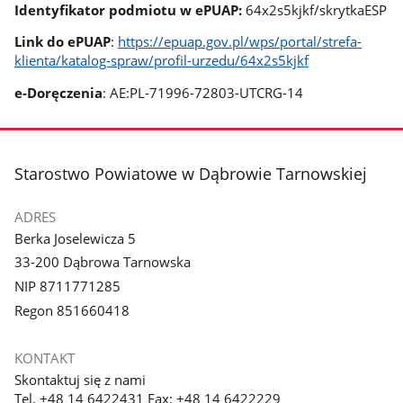
Identyfikator podmiotu w ePUAP:
64x2s5kjkf/skrytkaESP
Link do ePUAP
:
https://epuap.gov.pl/wps/portal/strefa-
klienta/katalog-spraw/profil-urzedu/64x2s5kjkf
e-Doręczenia
: AE:PL-71996-72803-UTCRG-14
stopka
Starostwo Powiatowe w Dąbrowie Tarnowskiej
ADRES
Berka Joselewicza 5
33-200 Dąbrowa Tarnowska
NIP 8711771285
Regon 851660418
KONTAKT
Skontaktuj się z nami
Tel. +48 14 6422431 Fax: +48 14 6422229