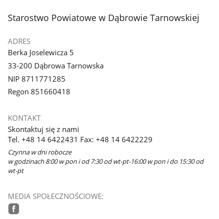
stopka
Starostwo Powiatowe w Dąbrowie Tarnowskiej
ADRES
Berka Joselewicza 5
33-200 Dąbrowa Tarnowska
NIP 8711771285
Regon 851660418
KONTAKT
Skontaktuj się z nami
Tel. +48 14 6422431 Fax: +48 14 6422229
Czynna w dni robocze
w godzinach 8:00 w pon i od 7:30 od wt-pt-16:00 w pon i do 15:30 od
wt-pt
MEDIA SPOŁECZNOŚCIOWE: