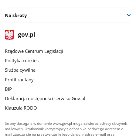
facebook
Na skróty
stopka
Strona
gov.pl
gov.pl
główna
Rządowe Centrum Legislacji
Polityka cookies
Służba cywilna
Profil zaufany
BIP
Deklaracja dostępności serwisu Gov.pl
Klauzula RODO
Strony dostępne w domenie www.gov.pl mogą zawierać adresy skrzynek
mailowych. Użytkownik korzystający z odnośnika będącego adresem e-
mail zgadza się na przetwarzanie jego danych (adres e-mail oraz