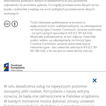
dobrowolnie podanych danych w wiadomości) w celu przesłania
odpowiedzi na przesłane pytania. Szczegóły przetwarzania danych przez
każdą z jednostek znajdują się w ich politykach przetwarzania danych
osobowych.
Treści tekstowe publikowane w serwisie (z
wyłączeniem treści audiowizualnych), są udostępniane
na licencji typu Creative Commons: uznanie autorstwa
- na tych samych warunkach 4.0 (CC BY-SA 4.0).
Materiały audiowizualne, w tym zdjęcia, materiały
audio i wideo, są udostępniane na licencji typu
Creative Commons: uznanie autorstwa użycie
niekomercyjne - bez utworów zależnych 4.0 (CC BY-
NC-ND 4.0), o ile nie jest to stwierdzone inaczej.
W celu świadczenia usług na najwyższym poziomie
stosujemy pliki cookies. Korzystanie z naszej witryny
oznacza, że będą one zamieszczane w Państwa urządzeniu.
W każdym momencie można dokonać zmiany ustawień