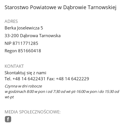
stopka
Starostwo Powiatowe w Dąbrowie Tarnowskiej
ADRES
Berka Joselewicza 5
33-200 Dąbrowa Tarnowska
NIP 8711771285
Regon 851660418
KONTAKT
Skontaktuj się z nami
Tel. +48 14 6422431 Fax: +48 14 6422229
Czynna w dni robocze
w godzinach 8:00 w pon i od 7:30 od wt-pt-16:00 w pon i do 15:30 od
wt-pt
MEDIA SPOŁECZNOŚCIOWE:
facebook