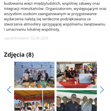
budowania więzi międzyludzkich, wspólnej zabawy oraz
integracji mieszkańców. Organizatorom, występującym oraz
wszystkim osobom zaangażowanym w przygotowanie
wydarzenia należą się serdeczne podziękowania za
stworzenie atmosfery sprzyjającej wspólnemu świętowaniu
i umacnianiu lokalnej wspólnoty.
opublikowano: 02.06.2026
Zdjęcia (8)
Pokaż
Pokaż
zdjęcie
zdjęcie
Pokaż
Poka
1
2
poprzednie
nest
z
z
zdjęcia
zdjęc