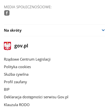
MEDIA SPOŁECZNOŚCIOWE:
facebook
Na skróty
stopka
Strona
gov.pl
gov.pl
główna
Rządowe Centrum Legislacji
Polityka cookies
Służba cywilna
Profil zaufany
BIP
Deklaracja dostępności serwisu Gov.pl
Klauzula RODO