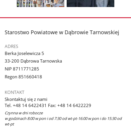
galerii.
galerii.
Pokaż
Pokaż
zdjęcie
zdjęcie
3
4
z
z
stopka
Starostwo Powiatowe w Dąbrowie Tarnowskiej
galerii.
galerii.
ADRES
Berka Joselewicza 5
33-200 Dąbrowa Tarnowska
NIP 8711771285
Regon 851660418
KONTAKT
Skontaktuj się z nami
Tel. +48 14 6422431 Fax: +48 14 6422229
Czynna w dni robocze
w godzinach 8:00 w pon i od 7:30 od wt-pt-16:00 w pon i do 15:30 od
wt-pt