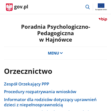
przejdź
gov.pl
do
wyszukiwar
Przejdź
do
Poradnia Psychologiczno-
serwis
Pedagogiczna
Biulety
w Hajnówce
Informa
Publicz
Poradn
MENU
Psycho
Pedago
w
Orzecznictwo
Hajnów
Zespół Orzekający PPP
Procedury rozpatrywania wniosków
Informator dla rodziców dotyczący uprawnień
dzieci z niepełnosprawnością