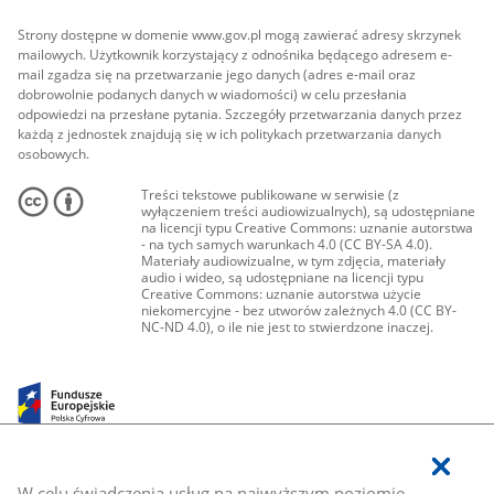
Strony dostępne w domenie www.gov.pl mogą zawierać adresy skrzynek
mailowych. Użytkownik korzystający z odnośnika będącego adresem e-
mail zgadza się na przetwarzanie jego danych (adres e-mail oraz
dobrowolnie podanych danych w wiadomości) w celu przesłania
odpowiedzi na przesłane pytania. Szczegóły przetwarzania danych przez
każdą z jednostek znajdują się w ich politykach przetwarzania danych
osobowych.
Treści tekstowe publikowane w serwisie (z
wyłączeniem treści audiowizualnych), są udostępniane
na licencji typu Creative Commons: uznanie autorstwa
- na tych samych warunkach 4.0 (CC BY-SA 4.0).
Materiały audiowizualne, w tym zdjęcia, materiały
audio i wideo, są udostępniane na licencji typu
Creative Commons: uznanie autorstwa użycie
niekomercyjne - bez utworów zależnych 4.0 (CC BY-
NC-ND 4.0), o ile nie jest to stwierdzone inaczej.
W celu świadczenia usług na najwyższym poziomie