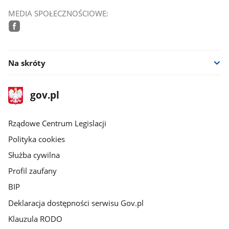
MEDIA SPOŁECZNOŚCIOWE:
facebook
Na skróty
stopka
Strona
gov.pl
gov.pl
główna
Rządowe Centrum Legislacji
Polityka cookies
Służba cywilna
Profil zaufany
BIP
Deklaracja dostępności serwisu Gov.pl
Klauzula RODO