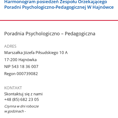
Harmonogram posiedzeń Zespołu Orzekającego
Poradni Psychologiczno-Pedagogicznej W Hajnówce
stopka
Poradnia Psychologiczno – Pedagogiczna
ADRES
Marszałka Józefa Piłsudskiego 10 A
17-200 Hajnówka
NIP 543 18 36 007
Regon 000739082
KONTAKT
Skontaktuj się z nami
+48 (85) 682 23 05
Czynna w dni robocze
w godzinach -