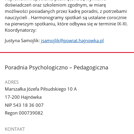
doświadczeń oraz szkoleniom zgodnym, w miarę
możliwości posiadanych przez kadrę poradni, z potrzebami
nauczycieli . Harmonogramy spotkań są ustalane corocznie
na pierwszym spotkaniu, które odbywa się w terminie IX-XI.
Koordynatorzy:
Justyna Samojlik:
jsamojlik@powiat.hajnowka.pl
stopka
Poradnia Psychologiczno – Pedagogiczna
ADRES
Marszałka Józefa Piłsudskiego 10 A
17-200 Hajnówka
NIP 543 18 36 007
Regon 000739082
KONTAKT