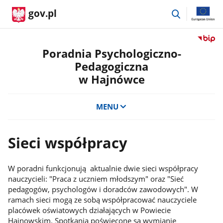
przejdź
gov.pl
do
wyszukiwar
Przejdź
do
Poradnia Psychologiczno-
serwis
Pedagogiczna
Biulety
w Hajnówce
Informa
Publicz
Poradn
MENU
Psycho
Pedago
w
Sieci współpracy
Hajnów
W poradni funkcjonują aktualnie dwie sieci współpracy
nauczycieli: "Praca z uczniem młodszym" oraz "Sieć
pedagogów, psychologów i doradców zawodowych". W
ramach sieci mogą ze sobą współpracować nauczyciele
placówek oświatowych działających w Powiecie
Hajnowskim. Spotkania poświęcone są wymianie