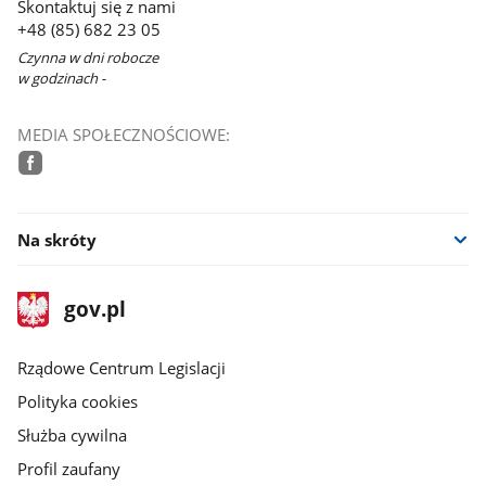
Skontaktuj się z nami
+48 (85) 682 23 05
Czynna w dni robocze
w godzinach -
MEDIA SPOŁECZNOŚCIOWE:
facebook
Na skróty
stopka
Strona
gov.pl
gov.pl
główna
Rządowe Centrum Legislacji
Polityka cookies
Służba cywilna
Profil zaufany