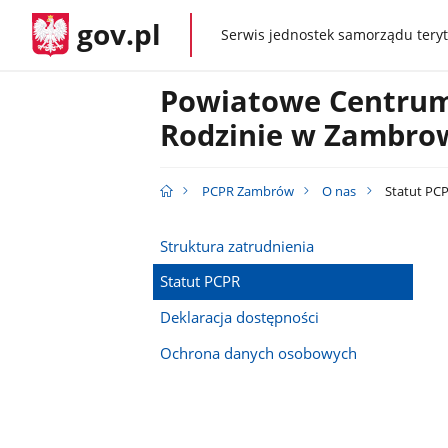
gov.pl
Serwis jednostek samorządu teryt
gov.pl
Powiatowe Centru
Rodzinie w Zambro
PCPR Zambrów
O nas
Statut PC
Struktura zatrudnienia
Statut PCPR
Deklaracja dostępności
Ochrona danych osobowych