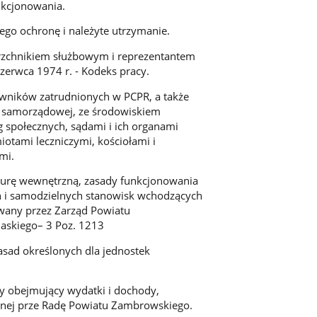
nkcjonowania.
go ochronę i należyte utrzymanie.
erzchnikiem służbowym i reprezentantem
erwca 1974 r. - Kodeks pracy.
owników zatrudnionych w PCPR, a także
 i samorządowej, ze środowiskiem
 społecznych, sądami i ich organami
otami leczniczymi, kościołami i
mi.
ukturę wewnętrzną, zasady funkcjonowania
h i samodzielnych stanowisk wchodzących
wany przez Zarząd Powiatu
skiego– 3 Poz. 1213
sad określonych dla jednostek
wy obejmujący wydatki i dochody,
nej prze Radę Powiatu Zambrowskiego.