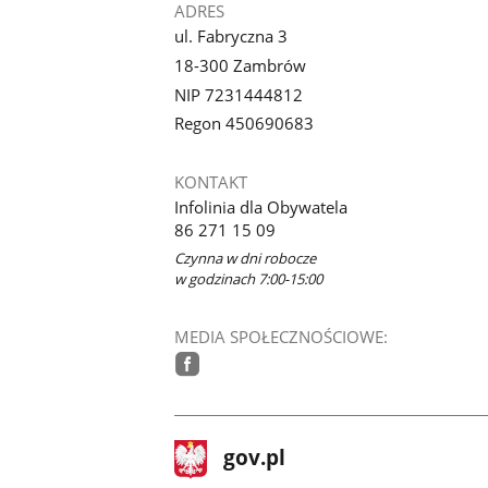
ADRES
ul. Fabryczna 3
18-300 Zambrów
NIP 7231444812
Regon 450690683
KONTAKT
Infolinia dla Obywatela
86 271 15 09
Czynna w dni robocze
w godzinach 7:00-15:00
MEDIA SPOŁECZNOŚCIOWE:
facebook
stopka
Strona
gov.pl
gov.pl
główna