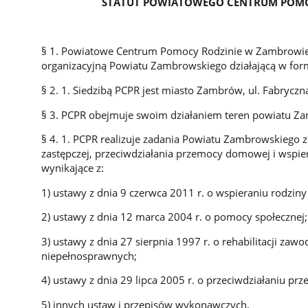
STATUT POWIATOWEGO CENTRUM POMOCY 
§ 1. Powiatowe Centrum Pomocy Rodzinie w Zambrowie, 
organizacyjną Powiatu Zambrowskiego działającą w form
§ 2. 1. Siedzibą PCPR jest miasto Zambrów, ul. Fabrycz
§ 3. PCPR obejmuje swoim działaniem teren powiatu Z
§ 4. 1. PCPR realizuje zadania Powiatu Zambrowskiego z
zastępczej, przeciwdziałania przemocy domowej i wspi
wynikające z:
1) ustawy z dnia 9 czerwca 2011 r. o wspieraniu rodziny 
2) ustawy z dnia 12 marca 2004 r. o pomocy społecznej;
3) ustawy z dnia 27 sierpnia 1997 r. o rehabilitacji zaw
niepełnosprawnych;
4) ustawy z dnia 29 lipca 2005 r. o przeciwdziałaniu p
5) innych ustaw i przepisów wykonawczych.