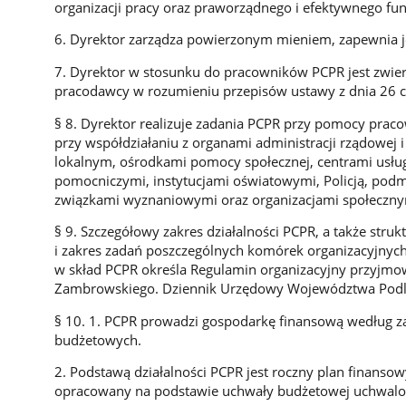
organizacji pracy oraz praworządnego i efektywnego fu
6. Dyrektor zarządza powierzonym mieniem, zapewnia je
7. Dyrektor w stosunku do pracowników PCPR jest zwi
pracodawcy w rozumieniu przepisów ustawy z dnia 26 cz
§ 8. Dyrektor realizuje zadania PCPR przy pomocy prac
przy współdziałaniu z organami administracji rządowej
lokalnym, ośrodkami pomocy społecznej, centrami usług
pomocniczymi, instytucjami oświatowymi, Policją, podmi
związkami wyznaniowymi oraz organizacjami społeczny
§ 9. Szczegółowy zakres działalności PCPR, a także str
i zakres zadań poszczególnych komórek organizacyjnyc
w skład PCPR określa Regulamin organizacyjny przyjmo
Zambrowskiego. Dziennik Urzędowy Województwa Podla
§ 10. 1. PCPR prowadzi gospodarkę finansową według za
budżetowych.
2. Podstawą działalności PCPR jest roczny plan finanso
opracowany na podstawie uchwały budżetowej uchwalo