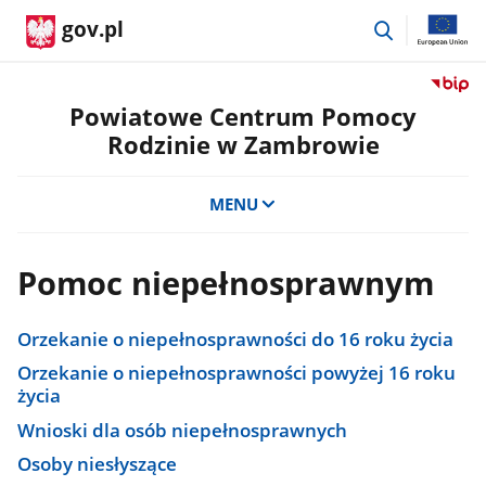
przejdź
gov.pl
do
wyszukiwar
Przejdź
do
Powiatowe Centrum Pomocy
serwis
Rodzinie w Zambrowie
Biulety
Informa
Publicz
MENU
Powiat
Centru
Pomoc
Pomoc niepełnosprawnym
Rodzini
w
Zambr
Orzekanie o niepełnosprawności do 16 roku życia
Orzekanie o niepełnosprawności powyżej 16 roku
życia
Wnioski dla osób niepełnosprawnych
Osoby niesłyszące