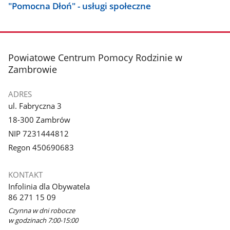
"Pomocna Dłoń" - usługi społeczne
stopka
Powiatowe Centrum Pomocy Rodzinie w
Zambrowie
ADRES
ul. Fabryczna 3
18-300 Zambrów
NIP 7231444812
Regon 450690683
KONTAKT
Infolinia dla Obywatela
86 271 15 09
Czynna w dni robocze
w godzinach 7:00-15:00