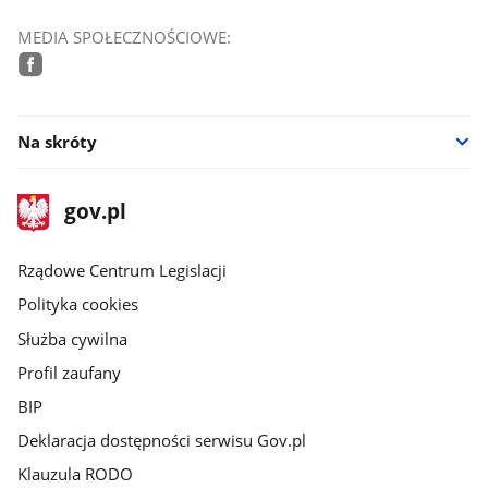
MEDIA SPOŁECZNOŚCIOWE:
facebook
Na skróty
stopka
Strona
gov.pl
gov.pl
główna
Rządowe Centrum Legislacji
Polityka cookies
Służba cywilna
Profil zaufany
BIP
Deklaracja dostępności serwisu Gov.pl
Klauzula RODO