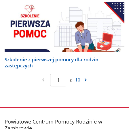
Szkolenie z pierwszej pomocy dla rodzin
zastępczych
z
10
stopka
Powiatowe Centrum Pomocy Rodzinie w
Zambrowie