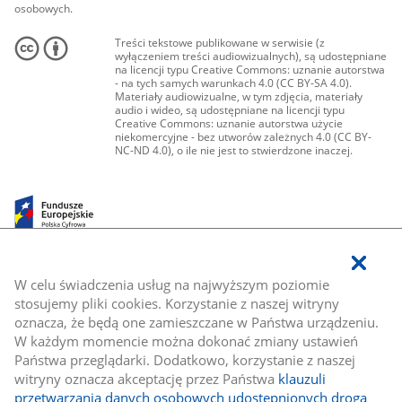
osobowych.
Treści tekstowe publikowane w serwisie (z
wyłączeniem treści audiowizualnych), są udostępniane
na licencji typu Creative Commons: uznanie autorstwa
- na tych samych warunkach 4.0 (CC BY-SA 4.0).
Materiały audiowizualne, w tym zdjęcia, materiały
audio i wideo, są udostępniane na licencji typu
Creative Commons: uznanie autorstwa użycie
niekomercyjne - bez utworów zależnych 4.0 (CC BY-
NC-ND 4.0), o ile nie jest to stwierdzone inaczej.
W celu świadczenia usług na najwyższym poziomie
stosujemy pliki cookies. Korzystanie z naszej witryny
oznacza, że będą one zamieszczane w Państwa urządzeniu.
W każdym momencie można dokonać zmiany ustawień
Państwa przeglądarki. Dodatkowo, korzystanie z naszej
witryny oznacza akceptację przez Państwa
klauzuli
przetwarzania danych osobowych udostępnionych drogą