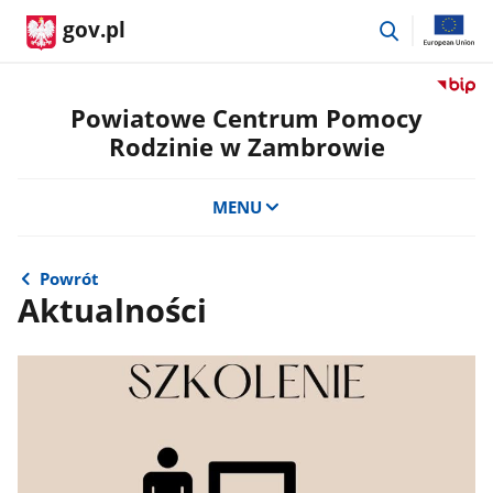
przejdź
gov.pl
do
wyszukiwar
Przejdź
do
Powiatowe Centrum Pomocy
serwis
Rodzinie w Zambrowie
Biulety
Informa
Publicz
MENU
Powiat
Centru
Pomoc
Powrót
Rodzini
Aktualności
w
Zambr