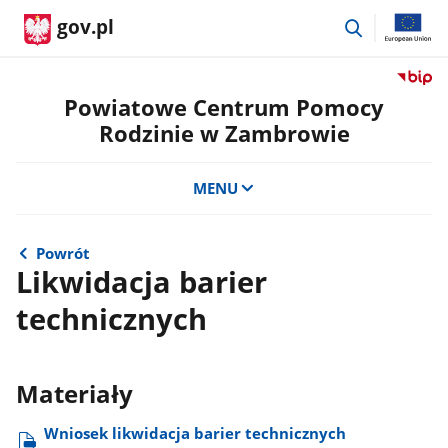
przejdź
gov.pl
do
wyszukiwar
Przejdź
do
Powiatowe Centrum Pomocy
serwis
Rodzinie w Zambrowie
Biulety
Informa
Publicz
MENU
Powiat
Centru
Pomoc
Powrót
Rodzini
Likwidacja barier
w
technicznych
Zambr
Materiały
Wniosek likwidacja barier technicznych