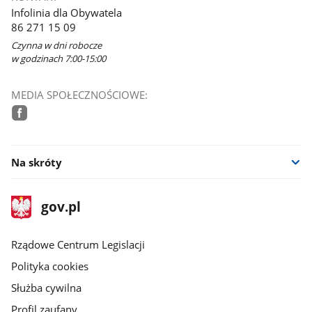
Infolinia dla Obywatela
86 271 15 09
Czynna w dni robocze
w godzinach 7:00-15:00
MEDIA SPOŁECZNOŚCIOWE:
facebook
Na skróty
stopka
Strona
gov.pl
gov.pl
główna
Rządowe Centrum Legislacji
Polityka cookies
Służba cywilna
Profil zaufany