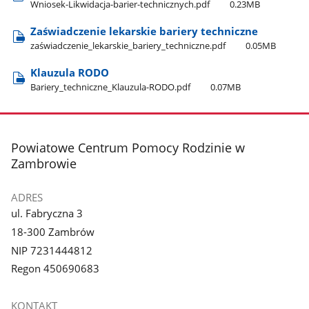
Wniosek-Likwidacja-barier-technicznych.pdf
0.23MB
Zaświadczenie lekarskie bariery techniczne
zaświadczenie​_lekarskie​_bariery​_techniczne.pdf
0.05MB
Klauzula RODO
Bariery​_techniczne​_Klauzula-RODO.pdf
0.07MB
stopka
Powiatowe Centrum Pomocy Rodzinie w
Zambrowie
ADRES
ul. Fabryczna 3
18-300 Zambrów
NIP 7231444812
Regon 450690683
KONTAKT