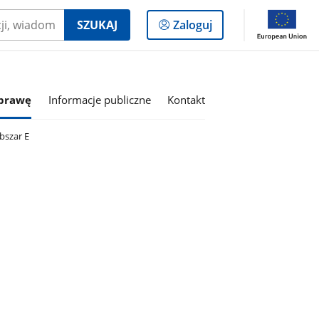
Logowanie
SZUKAJ
Zaloguj
do
panelu
sprawę
Informacje publiczne
Kontakt
bszar E