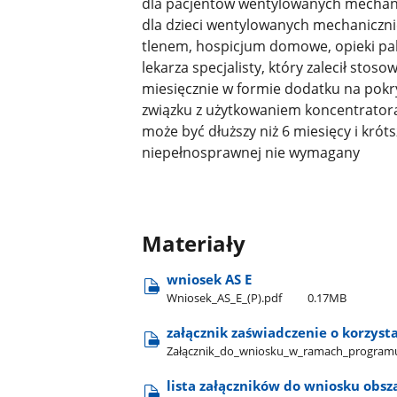
dla pacjentów wentylowanych mechani
dla dzieci wentylowanych mechaniczn
tlenem, hospicjum domowe, opieki pali
lekarza specjalisty, który zalecił st
miesięcznie w formie dodatku na pokry
związku z użytkowaniem koncentratora 
może być dłuższy niż 6 miesięcy i króts
niepełnosprawnej nie wymagany
Materiały
wniosek AS E
Wniosek​_AS​_E​_(P).pdf
0.17MB
załącznik zaświadczenie o korzyst
Załącznik​_do​_wniosku​_w​_ramach​_program
lista załączników do wniosku obsz