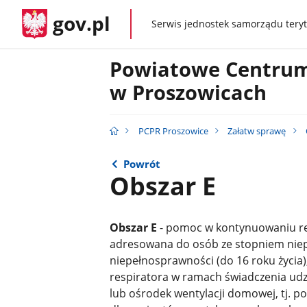
gov.pl
Serwis jednostek samorządu teryt
gov.pl
Powiatowe Centrum
w Proszowicach
PCPR Proszowice
Załatw sprawę
Powrót
Obszar E
Obszar E
- pomoc w kontynuowaniu reh
adresowana do osób ze stopniem niep
niepełnosprawności (do 16 roku życia),
respiratora w ramach świadczenia ud
lub ośrodek wentylacji domowej, tj. 