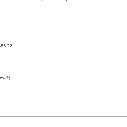
 386 22
wtorki,