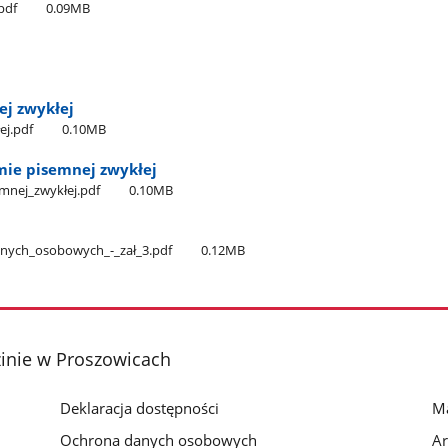
.pdf
0.09MB
B
j zwykłej
ej.pdf
0.10MB
ie pisemnej zwykłej
mnej​_zwykłej.pdf
0.10MB
nych​_osobowych​_-​_zał​_3.pdf
0.12MB
nie w Proszowicach
Deklaracja dostępności
Ma
Ochrona danych osobowych
Ar