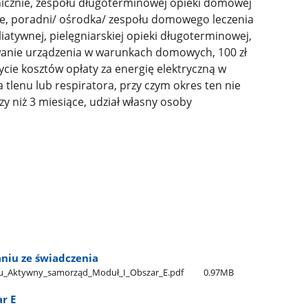
cznie, zespołu długoterminowej opieki domowej
ie, poradni/ ośrodka/ zespołu domowego leczenia
atywnej, pielęgniarskiej opieki długoterminowej,
osowanie urządzenia w warunkach domowych, 100 zł
cie kosztów opłaty za energię elektryczną w
tlenu lub respiratora, przy czym okres ten nie
zy niż 3 miesiące, udział własny osoby
aniu ze świadczenia
u​_Aktywny​_samorząd​_Moduł​_I​_Obszar​_E.pdf
0.97MB
ar E