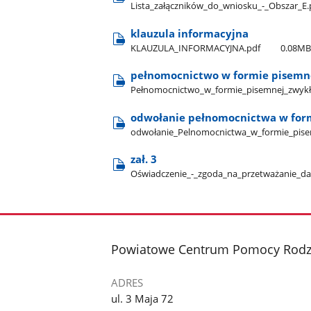
Lista​_załączników​_do​_wniosku​_-​_Obszar​_E
klauzula informacyjna
KLAUZULA​_INFORMACYJNA.pdf
0.08M
pełnomocnictwo w formie pisemne
Pełnomocnictwo​_w​_formie​_pisemnej​_zwykł
odwołanie pełnomocnictwa w form
odwołanie​_Pelnomocnictwa​_w​_formie​_pise
zał. 3
Oświadczenie​_-​_zgoda​_na​_przetważanie​_da
stopka
Powiatowe Centrum Pomocy Rodzi
ADRES
ul. 3 Maja 72