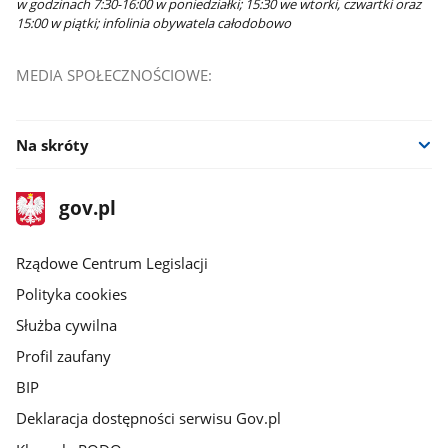
w godzinach 7:30-16:00 w poniedziałki; 15:30 we wtorki, czwartki oraz
15:00 w piątki; infolinia obywatela całodobowo
MEDIA SPOŁECZNOŚCIOWE:
Na skróty
stopka
Strona
gov.pl
gov.pl
główna
Rządowe Centrum Legislacji
Polityka cookies
Służba cywilna
Profil zaufany
BIP
Deklaracja dostępności serwisu Gov.pl