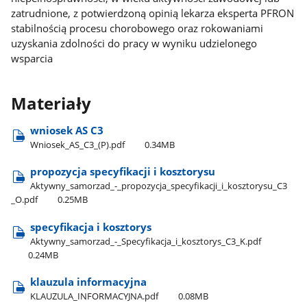
zatrudnione, z potwierdzoną opinią lekarza eksperta PFRON
stabilnością procesu chorobowego oraz rokowaniami
uzyskania zdolności do pracy w wyniku udzielonego
wsparcia
Materiały
wniosek AS C3
Wniosek​_AS​_C3​_(P).pdf
0.34MB
propozycja specyfikacji i kosztorysu
Aktywny​_samorzad​_-​_propozycja​_specyfikacji​_i​_kosztorysu​_C3​
_O.pdf
0.25MB
specyfikacja i kosztorys
Aktywny​_samorzad​_-​_Specyfikacja​_i​_kosztorys​_C3​_K.pdf
0.24MB
klauzula informacyjna
KLAUZULA​_INFORMACYJNA.pdf
0.08MB