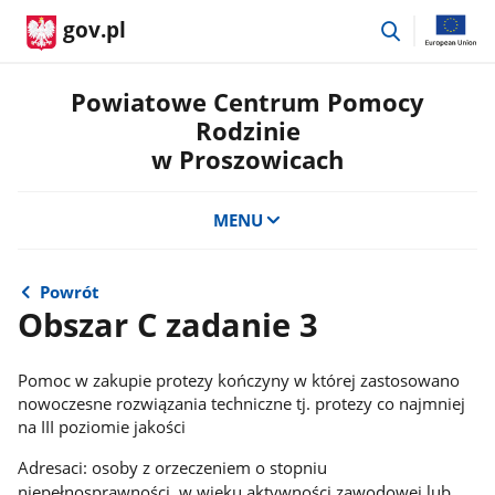
przejdź
gov.pl
do
wyszukiwar
Powiatowe Centrum Pomocy
Rodzinie
w Proszowicach
MENU
Powrót
Obszar C zadanie 3
Pomoc w zakupie protezy kończyny w której zastosowano
nowoczesne rozwiązania techniczne tj. protezy co najmniej
na III poziomie jakości
Adresaci: osoby z orzeczeniem o stopniu
niepełnosprawności, w wieku aktywności zawodowej lub