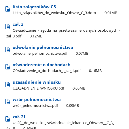
lista załączników C3
Lista​_załączników​_do​_wniosku​_Obszar​_C​_3.docx
0.01MB
zał. 3
Oświadczenie​_-​_zgoda​_na​_przetważanie​_danych​_osobowych​_-​
_zał​_3.pdf
0.12MB
odwołanie pełnomocnictwa
odwołanie​_pełnomocnictwa.pdf
0.07MB
oświadczenie o dochodach
Oświadczenie​_o​_dochodach​_-​_zał​_1.pdf
0.16MB
uzasadnienie wniosku
UZASADNIENIE​_WNIOSKU.pdf
0.05MB
wzór pełnomocnictwa
wzór​_pełnomocnictwa.pdf
0.09MB
zał. 2f
zal2f​_​_do​_wniosku​_zaświadczenie​_lekarskie​_Obszary​_​_C​_3​_-​
_4.pdf
0.16MB