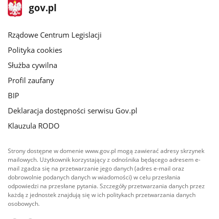
stopka
Strona
gov.pl
gov.pl
główna
Rządowe Centrum Legislacji
Polityka cookies
Służba cywilna
Profil zaufany
BIP
Deklaracja dostępności serwisu Gov.pl
Klauzula RODO
Strony dostępne w domenie www.gov.pl mogą zawierać adresy skrzynek
mailowych. Użytkownik korzystający z odnośnika będącego adresem e-
mail zgadza się na przetwarzanie jego danych (adres e-mail oraz
dobrowolnie podanych danych w wiadomości) w celu przesłania
odpowiedzi na przesłane pytania. Szczegóły przetwarzania danych przez
każdą z jednostek znajdują się w ich politykach przetwarzania danych
osobowych.