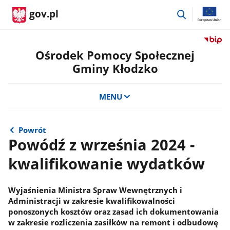
przejdź
gov.pl
do
wyszukiwar
Przejdź
do
Ośrodek Pomocy Społecznej
serwis
Gminy Kłodzko
Biulety
Informa
Publicz
MENU
Ośrode
Pomoc
Społecz
Powrót
Gminy
Powódź z września 2024 -
Kłodzk
kwalifikowanie wydatków
Wyjaśnienia Ministra Spraw Wewnętrznych i
Administracji w zakresie kwalifikowalności
ponoszonych kosztów oraz zasad ich dokumentowania
w zakresie rozliczenia zasiłków na remont i odbudowę