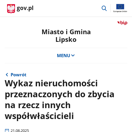
przejdź
gov.pl
do
wyszukiwar
Przejdź
do
Miasto i Gmina
serwis
Lipsko
Biulety
Informa
Publicz
MENU
Miasto
i
Gmina
Powrót
Lipsko
Wykaz nieruchomości
przeznaczonych do zbycia
na rzecz innych
współwłaścicieli
21.08.2025