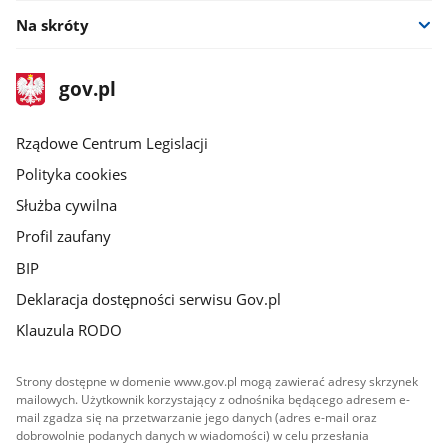
Na skróty
stopka
Strona
gov.pl
gov.pl
główna
Rządowe Centrum Legislacji
Polityka cookies
Służba cywilna
Profil zaufany
BIP
Deklaracja dostępności serwisu Gov.pl
Klauzula RODO
Strony dostępne w domenie www.gov.pl mogą zawierać adresy skrzynek
mailowych. Użytkownik korzystający z odnośnika będącego adresem e-
mail zgadza się na przetwarzanie jego danych (adres e-mail oraz
dobrowolnie podanych danych w wiadomości) w celu przesłania