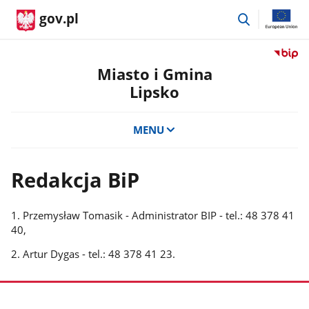
przejdź
gov.pl
do
wyszukiwar
Przejdź
do
Miasto i Gmina
serwis
Lipsko
Biulety
Informa
Publicz
MENU
Miasto
i
Gmina
Redakcja BiP
Lipsko
1. Przemysław Tomasik - Administrator BIP - tel.: 48 378 41
40,
2. Artur Dygas - tel.: 48 378 41 23.