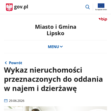
przejdź
gov.pl
do
wyszukiwar
Przejdź
do
Miasto i Gmina
serwis
Lipsko
Biulety
Informa
Publicz
MENU
Miasto
i
Gmina
Powrót
Lipsko
Wykaz nieruchomości
przeznaczonych do oddania
w najem i dzierżawę
29.06.2026