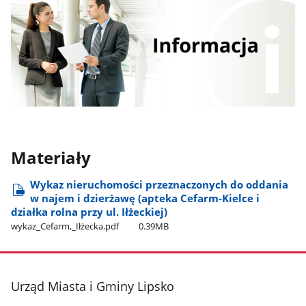
Materiały
Wykaz nieruchomości przeznaczonych do oddania
w najem i dzierżawę (apteka Cefarm-Kielce i
działka rolna przy ul. Iłżeckiej)
wykaz​_Cefarm,​_Iłżecka.pdf
0.39MB
stopka
Urząd Miasta i Gminy Lipsko