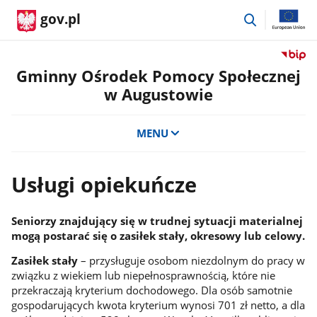
przejdź
gov.pl
do
wyszukiwar
Przejdź
do
Gminny Ośrodek Pomocy Społecznej
serwis
w Augustowie
Biulety
Informa
Publicz
MENU
Gminn
Ośrode
Pomoc
Usługi opiekuńcze
Społecz
w
August
Seniorzy znajdujący się w trudnej sytuacji materialnej
mogą postarać się o zasiłek stały, okresowy lub celowy.
Zasiłek stały
– przysługuje osobom niezdolnym do pracy w
związku z wiekiem lub niepełnosprawnością, które nie
przekraczają kryterium dochodowego. Dla osób samotnie
gospodarujących kwota kryterium wynosi 701 zł netto, a dla