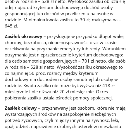
osób w rodzinie – 528 zł netto. Wysokość zasiłku oblicza się
odejmując od kryterium dochodowego dochód osoby
gospodarującej lub dochód w przeliczeniu na osobę w
rodzinie. Minimalna kwota zasiłku to 30 zł, maksymalna –
645 zł.
Zasiłek okresowy
– przysługuje w przypadku długotrwałej
choroby, bezrobocia, niepełnosprawności oraz w czasie
oczekiwania na przyznanie emerytury lub renty. Warunkiem
otrzymania jest nieprzekroczenie kryterium dochodowego:
dla osób samotnie gospodarujących – 701 zł netto, dla osób
w rodzinie – 528 zł netto. Wysokość zasiłku okresowego to
co najmniej 50 proc. różnicy między kryterium
dochodowym a dochodem osoby samotnej lub osoby w
rodzinie. Kwota zasiłku nie może być wyższa niż 418 zł
miesięcznie i nie niższa niż 20 zł miesięcznie. Okres
pobierania zasiłku ustala ośrodek pomocy społecznej.
Zasiłek celowy
– przyznawany jest osobom, które nie mają
wystarczających środków na zaspokojenie niezbędnych
potrzeb życiowych, czyli między innymi na żywność, leki,
opał, odzież, naprawienie drobnych usterek w mieszkaniu