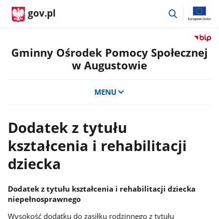
przejdź
gov.pl
do
wyszukiwar
Przejdź
do
Gminny Ośrodek Pomocy Społecznej
serwis
w Augustowie
Biulety
Informa
Publicz
MENU
Gminn
Ośrode
Pomoc
Dodatek z tytułu
Społecz
kształcenia i rehabilitacji
w
August
dziecka
Dodatek z tytułu kształcenia i rehabilitacji dziecka
niepełnosprawnego
Wysokość dodatku do zasiłku rodzinnego z tytułu