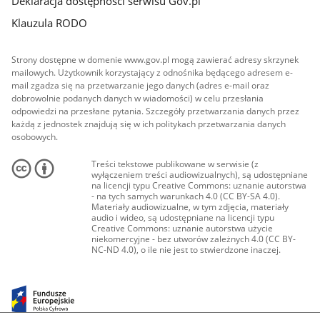
Deklaracja dostępności serwisu Gov.pl
Klauzula RODO
Strony dostępne w domenie www.gov.pl mogą zawierać adresy skrzynek
mailowych. Użytkownik korzystający z odnośnika będącego adresem e-
mail zgadza się na przetwarzanie jego danych (adres e-mail oraz
dobrowolnie podanych danych w wiadomości) w celu przesłania
odpowiedzi na przesłane pytania. Szczegóły przetwarzania danych przez
każdą z jednostek znajdują się w ich politykach przetwarzania danych
osobowych.
Treści tekstowe publikowane w serwisie (z
wyłączeniem treści audiowizualnych), są udostępniane
na licencji typu Creative Commons: uznanie autorstwa
- na tych samych warunkach 4.0 (CC BY-SA 4.0).
Materiały audiowizualne, w tym zdjęcia, materiały
audio i wideo, są udostępniane na licencji typu
Creative Commons: uznanie autorstwa użycie
niekomercyjne - bez utworów zależnych 4.0 (CC BY-
NC-ND 4.0), o ile nie jest to stwierdzone inaczej.