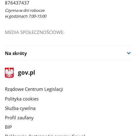
876437437
Czynna w dni robocze
w godzinach 7:00-15:00
MEDIA SPOŁECZNOŚCIOWE:
Na skróty
stopka
Strona
gov.pl
gov.pl
główna
Rządowe Centrum Legislacji
Polityka cookies
Służba cywilna
Profil zaufany
BIP