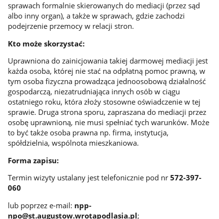
sprawach formalnie skierowanych do mediacji (przez sąd
albo inny organ), a także w sprawach, gdzie zachodzi
podejrzenie przemocy w relacji stron.
Kto może skorzystać:
Uprawniona do zainicjowania takiej darmowej mediacji jest
każda osoba, której nie stać na odpłatną pomoc prawną, w
tym osoba fizyczna prowadząca jednoosobową działalność
gospodarczą, niezatrudniająca innych osób w ciągu
ostatniego roku, która złoży stosowne oświadczenie w tej
sprawie. Druga strona sporu, zapraszana do mediacji przez
osobę uprawnioną, nie musi spełniać tych warunków. Może
to być także osoba prawna np. firma, instytucja,
spółdzielnia, wspólnota mieszkaniowa.
Forma zapisu:
Termin wizyty ustalany jest telefonicznie pod nr
572-397-
060
lub poprzez e-mail:
npp-
npo@st.augustow.wrotapodlasia.pl
;