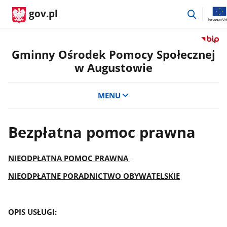
przejdź
gov.pl
do
wyszuki
Przejdź
do
Gminny Ośrodek Pomocy Społecznej
serwis
w Augustowie
Biulety
Informa
Publicz
MENU
Gminn
Ośrode
Pomoc
Bezpłatna pomoc prawna
Społecz
w
August
NIEODPŁATNA POMOC PRAWNA
NIEODPŁATNE PORADNICTWO OBYWATELSKIE
OPIS USŁUGI: