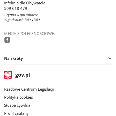
Infolinia dla Obywatela
509 618 479
Czynna w dni robocze
w godzinach 7:00-17:00
MEDIA SPOŁECZNOŚCIOWE:
facebook
Na skróty
stopka
Strona
gov.pl
gov.pl
główna
Rządowe Centrum Legislacji
Polityka cookies
Służba cywilna
Profil zaufany