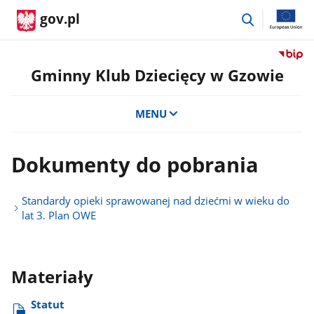
przejdź
gov.pl
do
wyszukiwar
Przejdź
do
Gminny Klub Dziecięcy w Gzowie
serwis
Biulety
MENU
Informa
Publicz
Gminn
Dokumenty do pobrania
Klub
Dziecię
w
Standardy opieki sprawowanej nad dziećmi w wieku do
Gzowie
lat 3. Plan OWE
Materiały
Statut