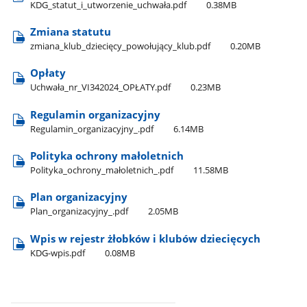
KDG​_statut​_i​_utworzenie​_uchwała.pdf
0.38MB
Zmiana statutu
zmiana​_klub​_dziecięcy​_powołujący​_klub.pdf
0.20MB
Opłaty
Uchwała​_nr​_VI342024​_OPŁATY.pdf
0.23MB
Regulamin organizacyjny
Regulamin​_organizacyjny​_.pdf
6.14MB
Polityka ochrony małoletnich
Polityka​_ochrony​_małoletnich​_.pdf
11.58MB
Plan organizacyjny
Plan​_organizacyjny​_.pdf
2.05MB
Wpis w rejestr żłobków i klubów dziecięcych
KDG-wpis.pdf
0.08MB