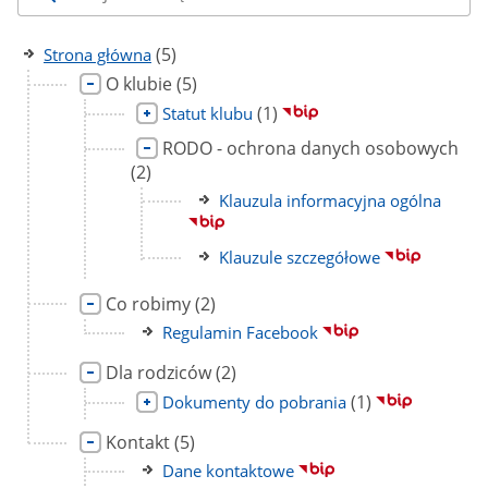
liczba
(5)
Strona główna
podstron
Link
liczba
O klubie
(5)
do
podstron
Link
liczba
(1)
Statut klubu
strony
do
podstron
Link
licz
RODO - ochrona danych osobowych
strony
do
pod
(2)
strony
Link
Klauzula informacyjna ogólna
do
strony
Link
Klauzule szczegółowe
do
Link
liczba
strony
Co robimy
(2)
do
podstron
Link
Regulamin Facebook
strony
do
Link
liczba
Dla rodziców
(2)
strony
do
podstron
Link
liczba
(1)
Dokumenty do pobrania
strony
do
podstron
Link
liczba
Kontakt
(5)
strony
do
podstron
Link
Dane kontaktowe