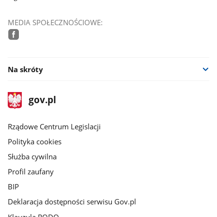
MEDIA SPOŁECZNOŚCIOWE:
facebook
Na skróty
stopka
Strona
gov.pl
gov.pl
główna
Rządowe Centrum Legislacji
Polityka cookies
Służba cywilna
Profil zaufany
BIP
Deklaracja dostępności serwisu Gov.pl
Klauzula RODO