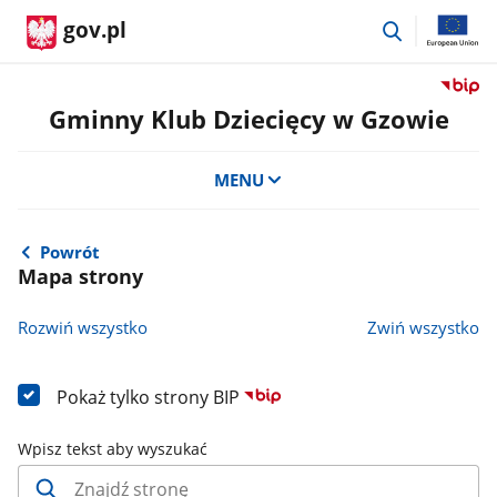
przejdź
gov.pl
do
wyszukiwar
Przejdź
do
Gminny Klub Dziecięcy w Gzowie
serwis
Biulety
MENU
Informa
Publicz
Gminn
Klub
Powrót
Mapa strony
Dziecię
w
Gzowie
Rozwiń wszystko
Zwiń wszystko
Pokaż tylko strony BIP
Wpisz tekst aby wyszukać