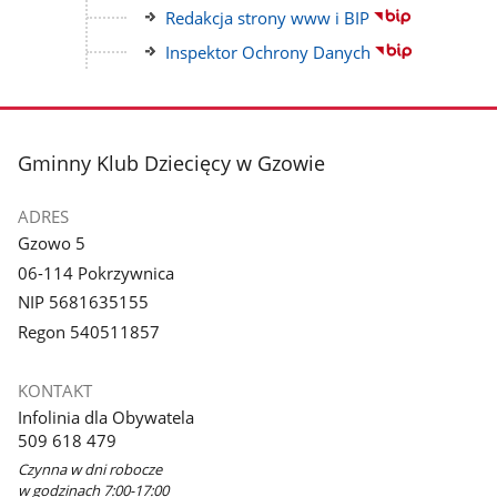
strony
do
Link
Redakcja strony www i BIP
strony
do
Link
Inspektor Ochrony Danych
strony
do
strony
stopka
Gminny Klub Dziecięcy w Gzowie
ADRES
Gzowo 5
06-114 Pokrzywnica
NIP 5681635155
Regon 540511857
KONTAKT
Infolinia dla Obywatela
509 618 479
Czynna w dni robocze
w godzinach 7:00-17:00