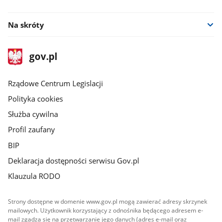
facebook
Na skróty
stopka
Strona
gov.pl
gov.pl
główna
Rządowe Centrum Legislacji
Polityka cookies
Służba cywilna
Profil zaufany
BIP
Deklaracja dostępności serwisu Gov.pl
Klauzula RODO
Strony dostępne w domenie www.gov.pl mogą zawierać adresy skrzynek
mailowych. Użytkownik korzystający z odnośnika będącego adresem e-
mail zgadza się na przetwarzanie jego danych (adres e-mail oraz