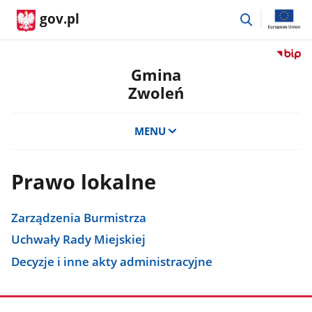
przejdź
gov.pl
do
wyszukiwar
Przejdź
do
Gmina
serwis
Zwoleń
Biulety
Informa
Publicz
MENU
Gmina
Zwoleń
Prawo lokalne
Zarządzenia Burmistrza
Uchwały Rady Miejskiej
Decyzje i inne akty administracyjne