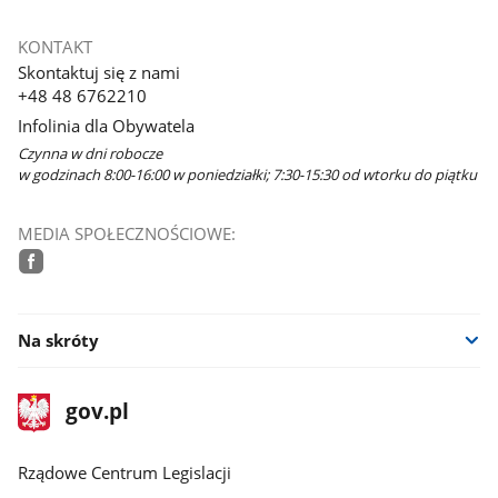
KONTAKT
Skontaktuj się z nami
+48 48 6762210
Infolinia dla Obywatela
Czynna w dni robocze
w godzinach 8:00-16:00 w poniedziałki; 7:30-15:30 od wtorku do piątku
MEDIA SPOŁECZNOŚCIOWE:
facebook
Na skróty
stopka
Strona
gov.pl
gov.pl
główna
Rządowe Centrum Legislacji