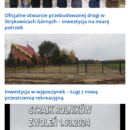
Oficjalne otwarcie przebudowanej drogi w
Strykowicach Górnych – inwestycja na miarę
potrzeb
Inwestycja w wypoczynek – Ługi z nową
przestrzenią rekreacyjną