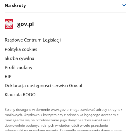
Na skróty
stopka
Strona
gov.pl
gov.pl
główna
Rządowe Centrum Legislacji
Polityka cookies
Służba cywilna
Profil zaufany
BIP
Deklaracja dostępności serwisu Gov.pl
Klauzula RODO
Strony dostępne w domenie www.gov.pl mogą zawierać adresy skrzynek
mailowych. Użytkownik korzystający z odnośnika będącego adresem e-
mail zgadza się na przetwarzanie jego danych (adres e-mail oraz
dobrowolnie podanych danych w wiadomości) w celu przesłania
odpowiedzi na przesłane pytania. Szczegóły przetwarzania danych przez