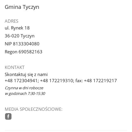
z
stopka
Gmina Tyczyn
galerii.
ADRES
ul. Rynek 18
36-020 Tyczyn
NIP 8133304080
Regon 690582163
KONTAKT
Skontaktuj się z nami
+48 172304941; +48 172219310; fax: +48 172219217
Czynna w dni robocze
w godzinach 7:30-15:30
MEDIA SPOŁECZNOŚCIOWE:
facebook