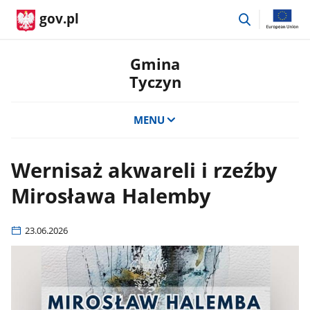
przejdź
gov.pl
do
wyszukiwar
Gmina
Tyczyn
MENU
Wernisaż akwareli i rzeźby
Mirosława Halemby
23.06.2026