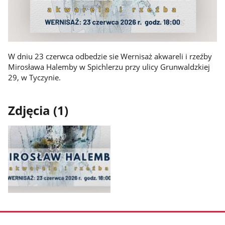
W dniu 23 czerwca odbedzie sie Wernisaż akwareli i rzeźby
Mirosława Halemby w Spichlerzu przy ulicy Grunwaldzkiej
29, w Tyczynie.
Zdjęcia (1)
Pokaż
zdjęcie
1