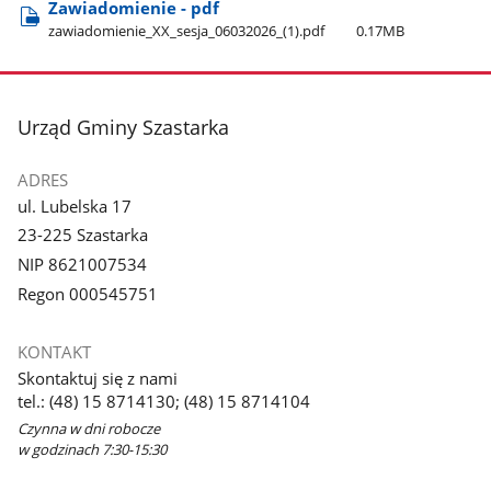
Zawiadomienie - pdf
zawiadomienie​_XX​_sesja​_06032026​_(1).pdf
0.17MB
stopka
Urząd Gminy Szastarka
ADRES
ul. Lubelska 17
23-225 Szastarka
NIP 8621007534
Regon 000545751
KONTAKT
Skontaktuj się z nami
tel.: (48) 15 8714130; (48) 15 8714104
Czynna w dni robocze
w godzinach 7:30-15:30