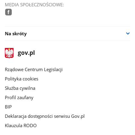
MEDIA SPOŁECZNOŚCIOWE:
facebook
Na skróty
stopka
Strona
gov.pl
gov.pl
główna
Rządowe Centrum Legislacji
Polityka cookies
Służba cywilna
Profil zaufany
BIP
Deklaracja dostępności serwisu Gov.pl
Klauzula RODO