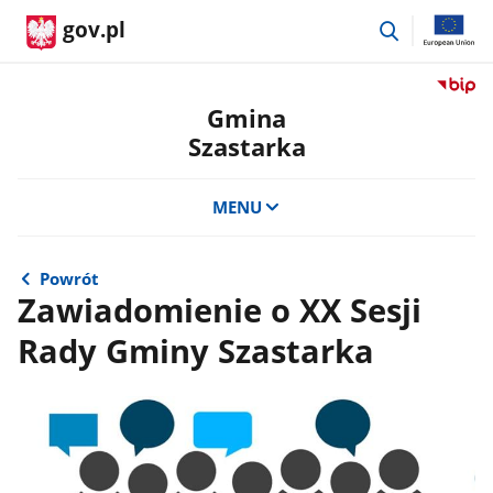
przejdź
gov.pl
do
wyszukiwar
Przejdź
do
Gmina
serwis
Szastarka
Biulety
Informa
Publicz
MENU
Gmina
Szastar
Powrót
Zawiadomienie o XX Sesji
Rady Gminy Szastarka