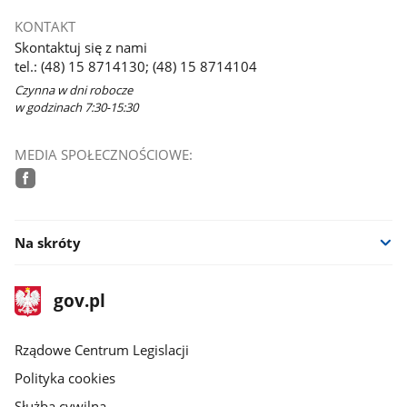
KONTAKT
Skontaktuj się z nami
tel.: (48) 15 8714130; (48) 15 8714104
Czynna w dni robocze
w godzinach 7:30-15:30
MEDIA SPOŁECZNOŚCIOWE:
facebook
Na skróty
stopka
Strona
gov.pl
gov.pl
główna
Rządowe Centrum Legislacji
Polityka cookies
Służba cywilna