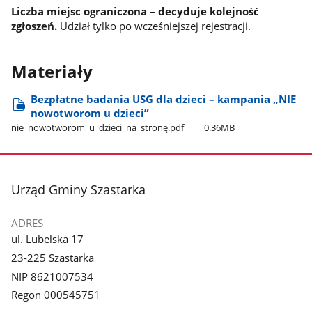
Liczba miejsc ograniczona – decyduje kolejność
zgłoszeń.
Udział tylko po wcześniejszej rejestracji.
Materiały
Bezpłatne badania USG dla dzieci – kampania „NIE
nowotworom u dzieci”
nie​_nowotworom​_u​_dzieci​_na​_stronę.pdf
0.36MB
stopka
Urząd Gminy Szastarka
ADRES
ul. Lubelska 17
23-225 Szastarka
NIP 8621007534
Regon 000545751