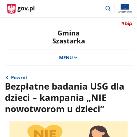
przejdź
gov.pl
do
wyszukiwar
Przejdź
do
Gmina
serwis
Szastarka
Biulety
Informa
Publicz
MENU
Gmina
Szastar
Powrót
Bezpłatne badania USG dla
dzieci – kampania „NIE
nowotworom u dzieci”