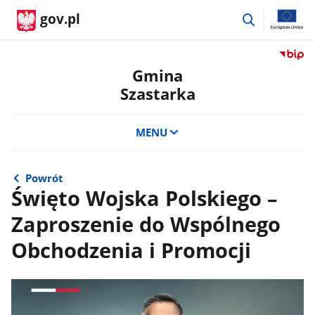
przejdź
gov.pl
do
wyszukiwar
Przejdź
do
Gmina
serwis
Szastarka
Biulety
Informa
Publicz
MENU
Gmina
Szastar
Powrót
Święto Wojska Polskiego –
Zaproszenie do Wspólnego
Obchodzenia i Promocji