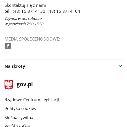
Skontaktuj się z nami
tel.: (48) 15 8714130; (48) 15 8714104
Czynna w dni robocze
w godzinach 7:30-15:30
MEDIA SPOŁECZNOŚCIOWE:
facebook
Na skróty
stopka
Strona
gov.pl
gov.pl
główna
Rządowe Centrum Legislacji
Polityka cookies
Służba cywilna
Profil zaufany