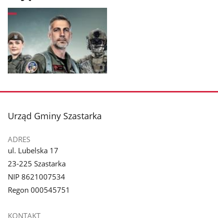
Pokaż
zdjęcie
1
z
stopka
Urząd Gminy Szastarka
galerii.
ADRES
ul. Lubelska 17
23-225 Szastarka
NIP 8621007534
Regon 000545751
KONTAKT