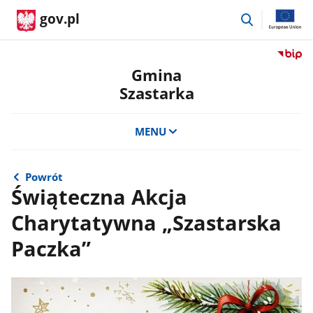
przejdź
gov.pl
do
wyszukiwar
Przejdź
do
Gmina
serwis
Szastarka
Biulety
Informa
Publicz
MENU
Gmina
Szastar
Powrót
Świąteczna Akcja
Charytatywna „Szastarska
Paczka”