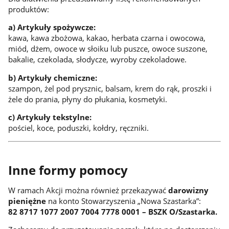
produktów:
a) Artykuły spożywcze:
kawa, kawa zbożowa, kakao, herbata czarna i owocowa,
miód, dżem, owoce w słoiku lub puszce, owoce suszone,
bakalie, czekolada, słodycze, wyroby czekoladowe.
b) Artykuły chemiczne:
szampon, żel pod prysznic, balsam, krem do rąk, proszki i
żele do prania, płyny do płukania, kosmetyki.
c) Artykuły tekstylne:
pościel, koce, poduszki, kołdry, ręczniki.
Inne formy pomocy
W ramach Akcji można również przekazywać
darowizny
pieniężne
na konto Stowarzyszenia „Nowa Szastarka”:
82 8717 1077 2007 7004 7778 0001 – BSZK O/Szastarka.