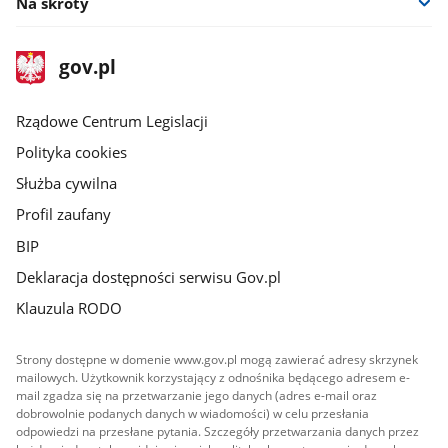
Na skróty
stopka
Strona
gov.pl
gov.pl
główna
Rządowe Centrum Legislacji
Polityka cookies
Służba cywilna
Profil zaufany
BIP
Deklaracja dostępności serwisu Gov.pl
Klauzula RODO
Strony dostępne w domenie www.gov.pl mogą zawierać adresy skrzynek
mailowych. Użytkownik korzystający z odnośnika będącego adresem e-
mail zgadza się na przetwarzanie jego danych (adres e-mail oraz
dobrowolnie podanych danych w wiadomości) w celu przesłania
odpowiedzi na przesłane pytania. Szczegóły przetwarzania danych przez