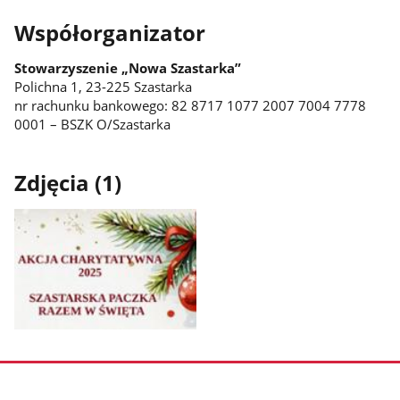
Współorganizator
Stowarzyszenie „Nowa Szastarka”
Polichna 1, 23-225 Szastarka
nr rachunku bankowego: 82 8717 1077 2007 7004 7778
0001 – BSZK O/Szastarka
Zdjęcia (1)
Pokaż
zdjęcie
1
z