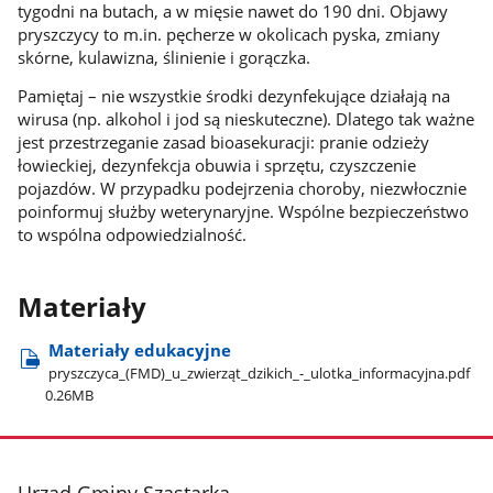
tygodni na butach, a w mięsie nawet do 190 dni. Objawy
pryszczycy to m.in. pęcherze w okolicach pyska, zmiany
skórne, kulawizna, ślinienie i gorączka.
Pamiętaj – nie wszystkie środki dezynfekujące działają na
wirusa (np. alkohol i jod są nieskuteczne). Dlatego tak ważne
jest przestrzeganie zasad bioasekuracji: pranie odzieży
łowieckiej, dezynfekcja obuwia i sprzętu, czyszczenie
pojazdów. W przypadku podejrzenia choroby, niezwłocznie
poinformuj służby weterynaryjne. Wspólne bezpieczeństwo
to wspólna odpowiedzialność.
Materiały
Materiały edukacyjne
pryszczyca​_(FMD)​_u​_zwierząt​_dzikich​_-​_ulotka​_informacyjna.pdf
0.26MB
stopka
Urząd Gminy Szastarka