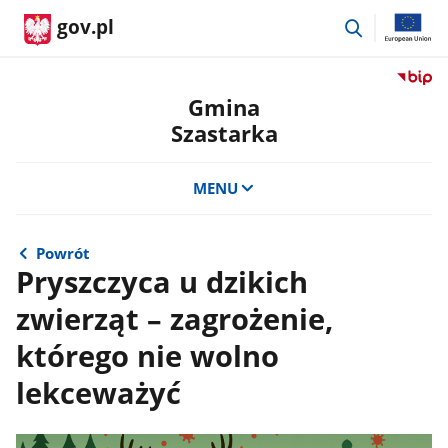
przejdź
gov.pl
do
wyszukiwar
Przejdź
do
Gmina
serwis
Szastarka
Biulety
Informa
Publicz
MENU
Gmina
Szastar
Powrót
Pryszczyca u dzikich
zwierząt – zagrożenie,
którego nie wolno
lekceważyć