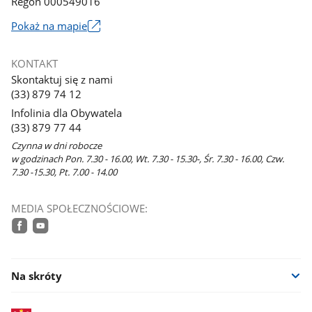
Regon 000549016
Link
Pokaż na mapie
otworzy
się
KONTAKT
w
Skontaktuj się z nami
nowym
(33) 879 74 12
oknie
Infolinia dla Obywatela
(33) 879 77 44
Czynna w dni robocze
w godzinach Pon. 7.30 - 16.00, Wt. 7.30 - 15.30-, Śr. 7.30 - 16.00, Czw.
7.30 -15.30, Pt. 7.00 - 14.00
MEDIA SPOŁECZNOŚCIOWE:
facebook
youtube
Na skróty