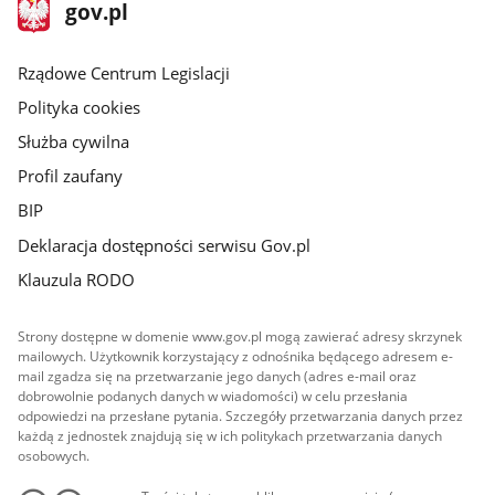
stopka
Strona
gov.pl
gov.pl
główna
Rządowe Centrum Legislacji
Polityka cookies
Służba cywilna
Profil zaufany
BIP
Deklaracja dostępności serwisu Gov.pl
Klauzula RODO
Strony dostępne w domenie www.gov.pl mogą zawierać adresy skrzynek
mailowych. Użytkownik korzystający z odnośnika będącego adresem e-
mail zgadza się na przetwarzanie jego danych (adres e-mail oraz
dobrowolnie podanych danych w wiadomości) w celu przesłania
odpowiedzi na przesłane pytania. Szczegóły przetwarzania danych przez
każdą z jednostek znajdują się w ich politykach przetwarzania danych
osobowych.