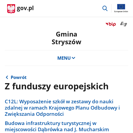
przejdź
gov.pl
do
wyszukiwar
Otwór
Przejdź
okno
do
Gmina
z
serwisu
Stryszów
tłuma
Biuletyn
języka
Informacji
migow
Publicznej
MENU
Gmina
Stryszów
Powrót
Z funduszy europejskich
C12L: Wyposażenie szkół w zestawy do nauki
zdalnej w ramach Krajowego Planu Odbudowy i
Zwiększania Odporności
Budowa infrastruktury turystycznej w
miejscowości Dąbrówka nad J. Mucharskim