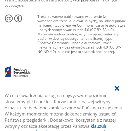
każdą z jednostek znajdują się w ich politykach przetwarzania danych
osobowych.
Treści tekstowe publikowane w serwisie (z
wyłączeniem treści audiowizualnych), są udostępniane
na licencji typu Creative Commons: uznanie autorstwa
- na tych samych warunkach 4.0 (CC BY-SA 4.0).
Materiały audiowizualne, w tym zdjęcia, materiały
audio i wideo, są udostępniane na licencji typu
Creative Commons: uznanie autorstwa użycie
niekomercyjne - bez utworów zależnych 4.0 (CC BY-
NC-ND 4.0), o ile nie jest to stwierdzone inaczej.
W celu świadczenia usług na najwyższym poziomie
stosujemy pliki cookies. Korzystanie z naszej witryny
oznacza, że będą one zamieszczane w Państwa urządzeniu.
W każdym momencie można dokonać zmiany ustawień
Państwa przeglądarki. Dodatkowo, korzystanie z naszej
witryny oznacza akceptację przez Państwa
klauzuli