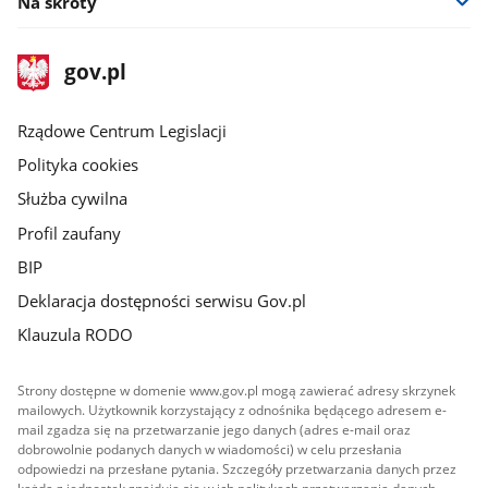
Na skróty
stopka
Strona
gov.pl
gov.pl
główna
Rządowe Centrum Legislacji
Polityka cookies
Służba cywilna
Profil zaufany
BIP
Deklaracja dostępności serwisu Gov.pl
Klauzula RODO
Strony dostępne w domenie www.gov.pl mogą zawierać adresy skrzynek
mailowych. Użytkownik korzystający z odnośnika będącego adresem e-
mail zgadza się na przetwarzanie jego danych (adres e-mail oraz
dobrowolnie podanych danych w wiadomości) w celu przesłania
odpowiedzi na przesłane pytania. Szczegóły przetwarzania danych przez