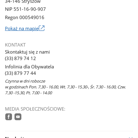
34-146 Stryszów
NIP 551-16-90-907
Regon 000549016
Link
Pokaż na mapie
otworzy
się
KONTAKT
w
Skontaktuj się z nami
nowym
(33) 879 74 12
oknie
Infolinia dla Obywatela
(33) 879 77 44
Czynna w dni robocze
w godzinach Pon. 7.30 - 16.00, Wt. 7.30 - 15.30-, Śr. 7.30 - 16.00, Czw.
7.30 -15.30, Pt. 7.00 - 14.00
MEDIA SPOŁECZNOŚCIOWE:
facebook
youtube