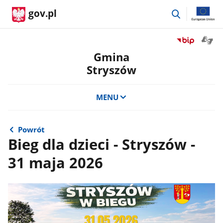
przejdź
gov.pl
do
wyszukiwar
Otwór
Przejdź
okno
do
Gmina
z
serwisu
Stryszów
tłuma
Biuletyn
języka
Informacji
migow
Publicznej
MENU
Gmina
Stryszów
Powrót
Bieg dla dzieci - Stryszów -
31 maja 2026