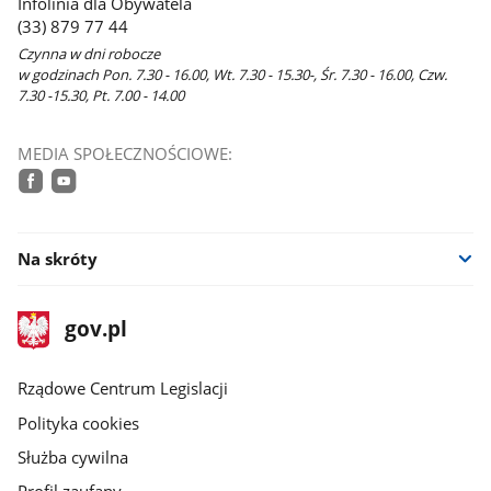
Infolinia dla Obywatela
(33) 879 77 44
Czynna w dni robocze
w godzinach Pon. 7.30 - 16.00, Wt. 7.30 - 15.30-, Śr. 7.30 - 16.00, Czw.
7.30 -15.30, Pt. 7.00 - 14.00
MEDIA SPOŁECZNOŚCIOWE:
facebook
youtube
Na skróty
stopka
Strona
gov.pl
gov.pl
główna
Rządowe Centrum Legislacji
Polityka cookies
Służba cywilna
Profil zaufany