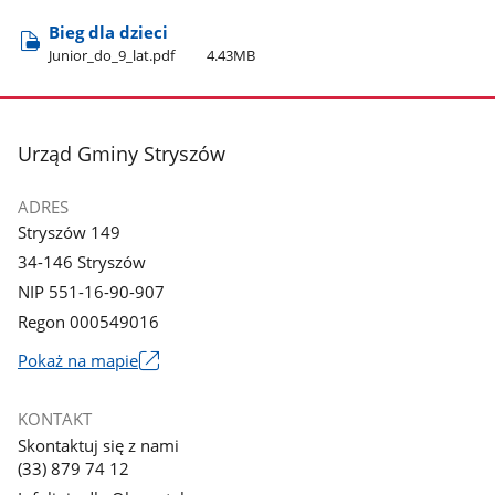
Bieg dla dzieci
Junior​_do​_9​_lat.pdf
4.43MB
stopka
Urząd Gminy Stryszów
ADRES
Stryszów 149
34-146 Stryszów
NIP 551-16-90-907
Regon 000549016
Link
Pokaż na mapie
otworzy
się
KONTAKT
w
Skontaktuj się z nami
nowym
(33) 879 74 12
oknie