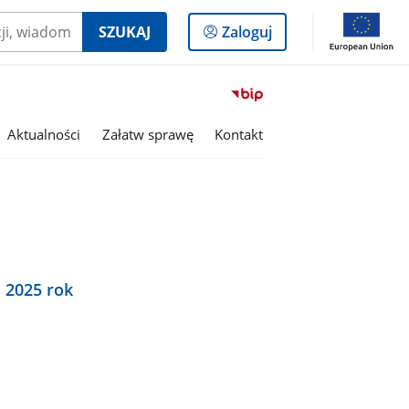
Logowanie
SZUKAJ
Zaloguj
do
panelu
Przejdź
do
serwisu
Aktualności
Załatw sprawę
Kontakt
Biuletyn
Informacji
Publicznej
Gmina
Smyków
 2025 rok