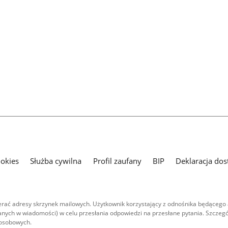
ookies
Służba cywilna
Profil zaufany
BIP
Deklaracja dos
ać adresy skrzynek mailowych. Użytkownik korzystający z odnośnika będącego 
nych w wiadomości) w celu przesłania odpowiedzi na przesłane pytania. Szczegó
 osobowych.