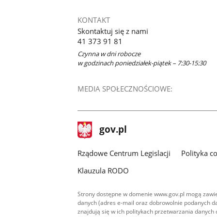
KONTAKT
Skontaktuj się z nami
41 373 91 81
Czynna w dni robocze
w godzinach poniedziałek-piątek – 7:30-15:30
MEDIA SPOŁECZNOŚCIOWE:
stopka
Strona
gov.pl
gov.pl
główna
Rządowe Centrum Legislacji
Polityka c
Klauzula RODO
Strony dostępne w domenie www.gov.pl mogą zawier
danych (adres e-mail oraz dobrowolnie podanych da
znajdują się w ich politykach przetwarzania danych