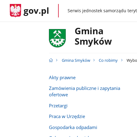
gov.pl
Serwis jednostek samorządu teryt
gov.pl
Gmina
Smyków
Gmina Smyków
Co robimy
Wybo
Akty prawne
Zamówienia publiczne i zapytania
ofertowe
Przetargi
Praca w Urzędzie
Gospodarka odpadami