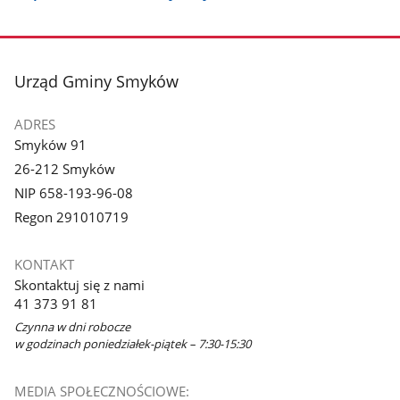
stopka
Urząd Gminy Smyków
ADRES
Smyków 91
26-212 Smyków
NIP 658-193-96-08
Regon 291010719
KONTAKT
Skontaktuj się z nami
41 373 91 81
Czynna w dni robocze
w godzinach poniedziałek-piątek – 7:30-15:30
MEDIA SPOŁECZNOŚCIOWE: