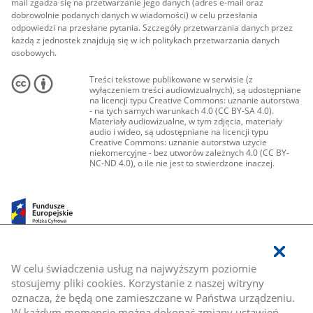
mail zgadza się na przetwarzanie jego danych (adres e-mail oraz
dobrowolnie podanych danych w wiadomości) w celu przesłania
odpowiedzi na przesłane pytania. Szczegóły przetwarzania danych przez
każdą z jednostek znajdują się w ich politykach przetwarzania danych
osobowych.
Treści tekstowe publikowane w serwisie (z
wyłączeniem treści audiowizualnych), są udostępniane
na licencji typu Creative Commons: uznanie autorstwa
- na tych samych warunkach 4.0 (CC BY-SA 4.0).
Materiały audiowizualne, w tym zdjęcia, materiały
audio i wideo, są udostępniane na licencji typu
Creative Commons: uznanie autorstwa użycie
niekomercyjne - bez utworów zależnych 4.0 (CC BY-
NC-ND 4.0), o ile nie jest to stwierdzone inaczej.
W celu świadczenia usług na najwyższym poziomie
stosujemy pliki cookies. Korzystanie z naszej witryny
oznacza, że będą one zamieszczane w Państwa urządzeniu.
W każdym momencie można dokonać zmiany ustawień