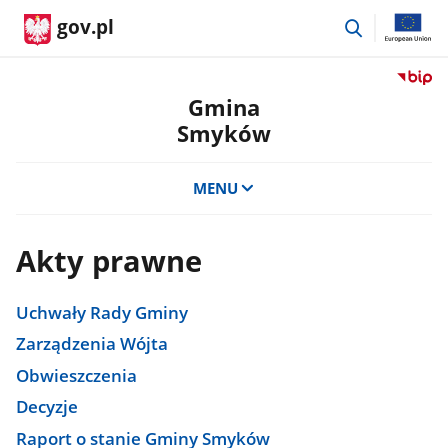
przejdź
gov.pl
do
wyszukiwar
Przejdź
do
Gmina
serwis
Smyków
Biulety
Informa
Publicz
MENU
Gmina
Smykó
Akty prawne
Uchwały Rady Gminy
Zarządzenia Wójta
Obwieszczenia
Decyzje
Raport o stanie Gminy Smyków