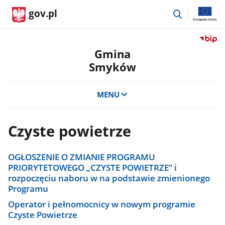
przejdź
gov.pl
do
wyszukiwar
Przejdź
do
Gmina
serwis
Smyków
Biulety
Informa
Publicz
MENU
Gmina
Smykó
Czyste powietrze
OGŁOSZENIE O ZMIANIE PROGRAMU
PRIORYTETOWEGO „CZYSTE POWIETRZE” i
rozpoczęciu naboru w na podstawie zmienionego
Programu
Operator i pełnomocnicy w nowym programie
Czyste Powietrze