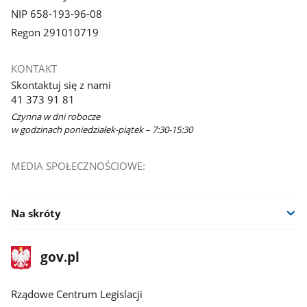
NIP 658-193-96-08
Regon 291010719
KONTAKT
Skontaktuj się z nami
41 373 91 81
Czynna w dni robocze
w godzinach poniedziałek-piątek – 7:30-15:30
MEDIA SPOŁECZNOŚCIOWE:
Na skróty
stopka
Strona
gov.pl
gov.pl
główna
Rządowe Centrum Legislacji