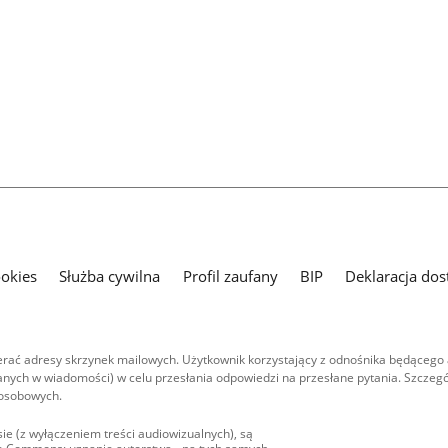
ookies
Służba cywilna
Profil zaufany
BIP
Deklaracja dos
ać adresy skrzynek mailowych. Użytkownik korzystający z odnośnika będącego 
nych w wiadomości) w celu przesłania odpowiedzi na przesłane pytania. Szczegó
 osobowych.
ie (z wyłączeniem treści audiowizualnych), są