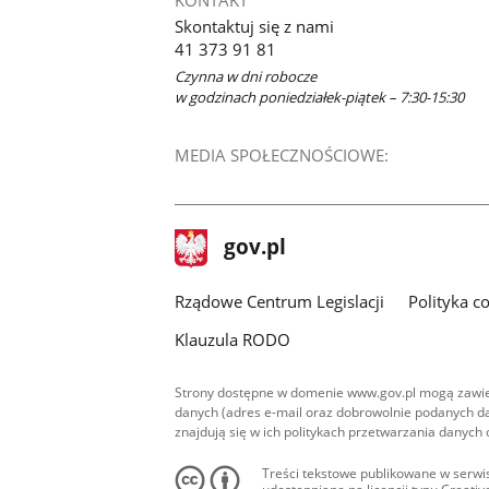
KONTAKT
Skontaktuj się z nami
41 373 91 81
Czynna w dni robocze
w godzinach poniedziałek-piątek – 7:30-15:30
MEDIA SPOŁECZNOŚCIOWE:
stopka
Strona
gov.pl
gov.pl
główna
Rządowe Centrum Legislacji
Polityka c
Klauzula RODO
Strony dostępne w domenie www.gov.pl mogą zawier
danych (adres e-mail oraz dobrowolnie podanych da
znajdują się w ich politykach przetwarzania danych
Treści tekstowe publikowane w serwis