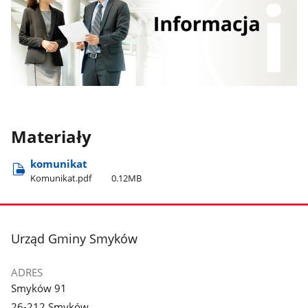
Materiały
komunikat
Komunikat.pdf
0.12MB
stopka
Urząd Gminy Smyków
ADRES
Smyków 91
26-212 Smyków