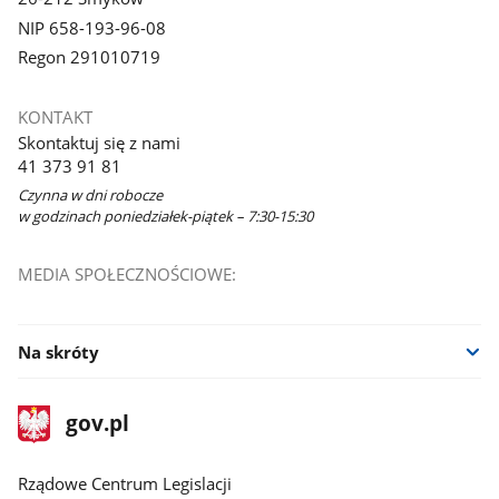
NIP 658-193-96-08
Regon 291010719
KONTAKT
Skontaktuj się z nami
41 373 91 81
Czynna w dni robocze
w godzinach poniedziałek-piątek – 7:30-15:30
MEDIA SPOŁECZNOŚCIOWE:
Na skróty
stopka
Strona
gov.pl
gov.pl
główna
Rządowe Centrum Legislacji