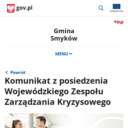
przejdź
gov.pl
do
wyszukiwar
Przejdź
do
Gmina
serwis
Smyków
Biulety
Informa
Publicz
MENU
Gmina
Smykó
Powrót
Komunikat z posiedzenia
Wojewódzkiego Zespołu
Zarządzania Kryzysowego