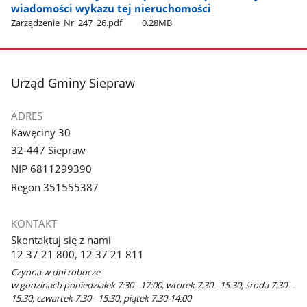
wiadomości wykazu tej nieruchomości
Zarządzenie​_Nr​_247​_26.pdf
0.28MB
stopka
Urząd Gminy Siepraw
ADRES
Kawęciny 30
32-447 Siepraw
NIP 6811299390
Regon 351555387
KONTAKT
Skontaktuj się z nami
12 37 21 800, 12 37 21 811
Czynna w dni robocze
w godzinach poniedziałek 7:30 - 17:00, wtorek 7:30 - 15:30, środa 7:30 -
15:30, czwartek 7:30 - 15:30, piątek 7:30-14:00