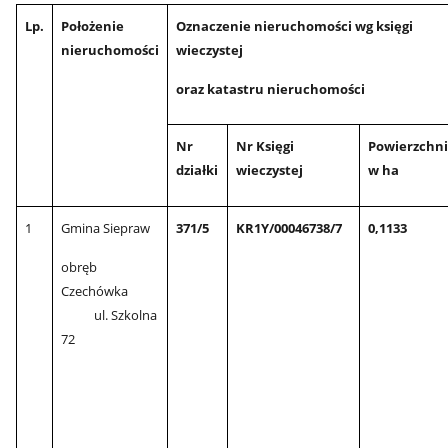
Lp.
Położenie
Oznaczenie nieruchomości wg księgi
nieruchomości
wieczystej
oraz katastru nieruchomości
Nr
Nr Księgi
Powierzchn
działki
wieczystej
w ha
1
Gmina Siepraw
371/5
KR1Y/00046738/7
0,1133
obręb
Czechówka
ul. Szkolna
72