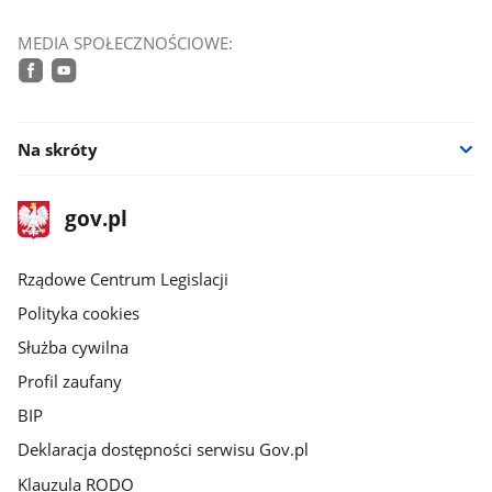
MEDIA SPOŁECZNOŚCIOWE:
facebook
youtube
Na skróty
stopka
Strona
gov.pl
gov.pl
główna
Rządowe Centrum Legislacji
Polityka cookies
Służba cywilna
Profil zaufany
BIP
Deklaracja dostępności serwisu Gov.pl
Klauzula RODO