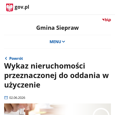
gov.pl
Przejdź
do
Gmina Siepraw
serwis
Biulety
MENU
Informa
Publicz
Gmina
Siepra
Powrót
Wykaz nieruchomości
przeznaczonej do oddania w
użyczenie
02.06.2026