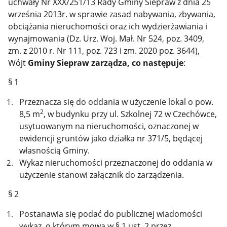
uchwały Nr XXX/251/13 Rady Gminy Siepraw z dnia 25
września 2013r. w sprawie zasad nabywania, zbywania,
obciążania nieruchomości oraz ich wydzierżawiania i
wynajmowania (Dz. Urz. Woj. Mał. Nr 524, poz. 3409,
zm. z 2010 r. Nr 111, poz. 723 i zm. 2020 poz. 3644),
Wójt
Gminy Siepraw zarządza, co następuje
:
§ 1
Przeznacza się do oddania w użyczenie lokal o pow.
2
8,5 m
, w budynku przy ul. Szkolnej 72 w Czechówce,
usytuowanym na nieruchomości, oznaczonej w
ewidencji gruntów jako działka nr 371/5, będącej
własnością Gminy.
Wykaz nieruchomości przeznaczonej do oddania w
użyczenie stanowi załącznik do zarządzenia.
§ 2
Postanawia się podać do publicznej wiadomości
wykaz, o którym mowa w § 1 ust. 2 przez