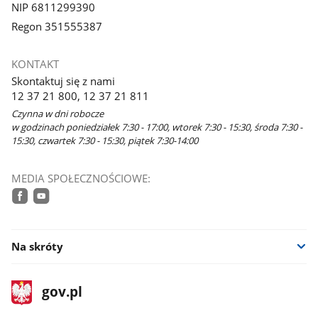
NIP 6811299390
Regon 351555387
KONTAKT
Skontaktuj się z nami
12 37 21 800, 12 37 21 811
Czynna w dni robocze
w godzinach poniedziałek 7:30 - 17:00, wtorek 7:30 - 15:30, środa 7:30 -
15:30, czwartek 7:30 - 15:30, piątek 7:30-14:00
MEDIA SPOŁECZNOŚCIOWE:
facebook
youtube
Na skróty
stopka
Strona
gov.pl
gov.pl
główna