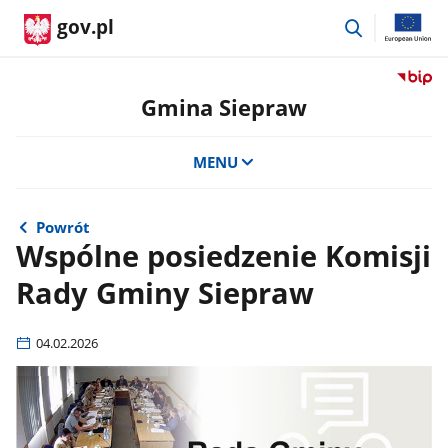
przejdź
gov.pl
do
wyszukiwar
Przejdź
do
Gmina Siepraw
serwis
Biulety
MENU
Informa
Publicz
Gmina
Siepra
Powrót
Wspólne posiedzenie Komisji
Rady Gminy Siepraw
04.02.2026