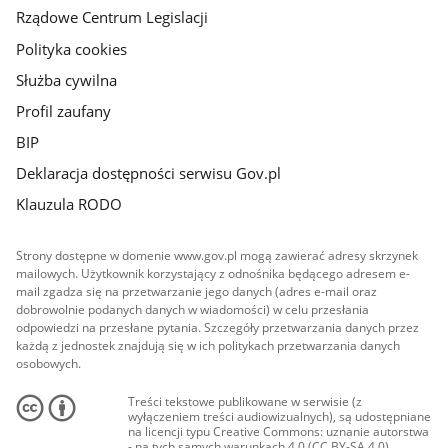
Rządowe Centrum Legislacji
Polityka cookies
Służba cywilna
Profil zaufany
BIP
Deklaracja dostępności serwisu Gov.pl
Klauzula RODO
Strony dostępne w domenie www.gov.pl mogą zawierać adresy skrzynek
mailowych. Użytkownik korzystający z odnośnika będącego adresem e-
mail zgadza się na przetwarzanie jego danych (adres e-mail oraz
dobrowolnie podanych danych w wiadomości) w celu przesłania
odpowiedzi na przesłane pytania. Szczegóły przetwarzania danych przez
każdą z jednostek znajdują się w ich politykach przetwarzania danych
osobowych.
Treści tekstowe publikowane w serwisie (z
wyłączeniem treści audiowizualnych), są udostępniane
na licencji typu Creative Commons: uznanie autorstwa
- na tych samych warunkach 4.0 (CC BY-SA 4.0).