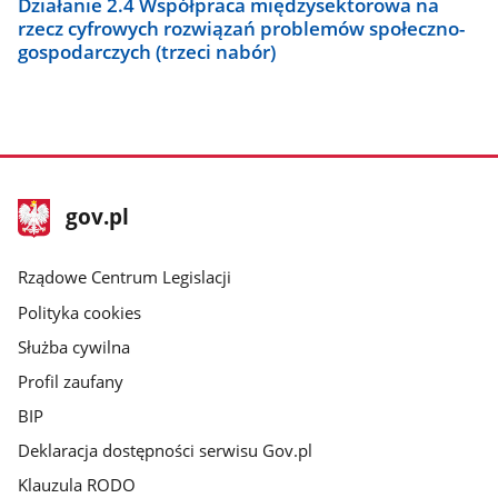
Działanie 2.4 Współpraca międzysektorowa na
rzecz cyfrowych rozwiązań problemów społeczno-
gospodarczych (trzeci nabór)
stopka
Strona
gov.pl
gov.pl
główna
Rządowe Centrum Legislacji
Polityka cookies
Służba cywilna
Profil zaufany
BIP
Deklaracja dostępności serwisu Gov.pl
Klauzula RODO