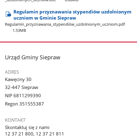
Regulamin przyznawania stypendiów uzdolnionym
uczniom w Gminie Siepraw
Regulamin​_przyznawania​_stypendiów​_uzdolnionym​_uczniom.pdf
1.53MB
stopka
Urząd Gminy Siepraw
ADRES
Kawęciny 30
32-447 Siepraw
NIP 6811299390
Regon 351555387
KONTAKT
Skontaktuj się z nami
12 37 21 800, 12 37 21 811