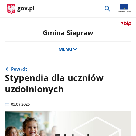
przejdź
gov.pl
do
wyszukiwar
Przejdź
do
Gmina Siepraw
serwis
Biulety
MENU
Informa
Publicz
Gmina
Siepra
Powrót
Stypendia dla uczniów
uzdolnionych
03.09.2025