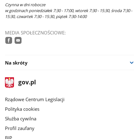
Czynna w dni robocze
w godzinach poniedziałek 7:30 - 17:00, wtorek 7:30 - 15:30, środa 7:30 -
15:30, czwartek 7:30 - 15:30, piątek 7:30-14:00
MEDIA SPOŁECZNOŚCIOWE:
facebook
youtube
Na skróty
stopka
Strona
gov.pl
gov.pl
główna
Rządowe Centrum Legislacji
Polityka cookies
Służba cywilna
Profil zaufany
BIP