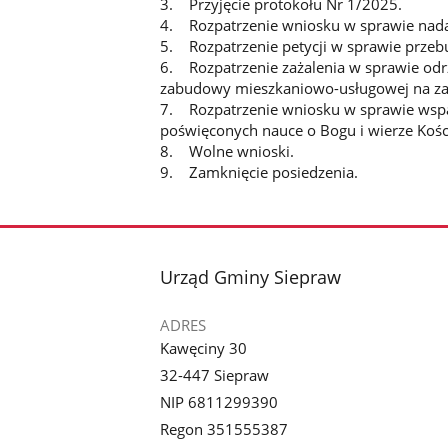
3. Przyjęcie protokołu Nr 1/2025.
4. Rozpatrzenie wniosku w sprawie nada
5. Rozpatrzenie petycji w sprawie przebu
6. Rozpatrzenie zażalenia w sprawie odrz
zabudowy mieszkaniowo-usługowej na z
7. Rozpatrzenie wniosku w sprawie wspar
poświęconych nauce o Bogu i wierze Kości
8. Wolne wnioski.
9. Zamknięcie posiedzenia.
stopka
Urząd Gminy Siepraw
ADRES
Kawęciny 30
32-447 Siepraw
NIP 6811299390
Regon 351555387