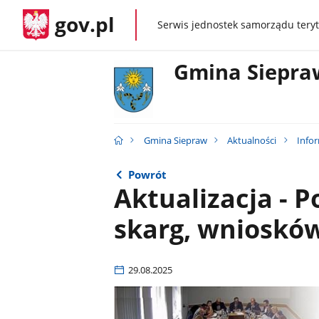
gov.pl
Serwis jednostek samorządu teryt
gov.pl
Gmina Siepra
Gmina Siepraw
Aktualności
Info
Powrót
Aktualizacja - P
skarg, wniosków 
29.08.2025