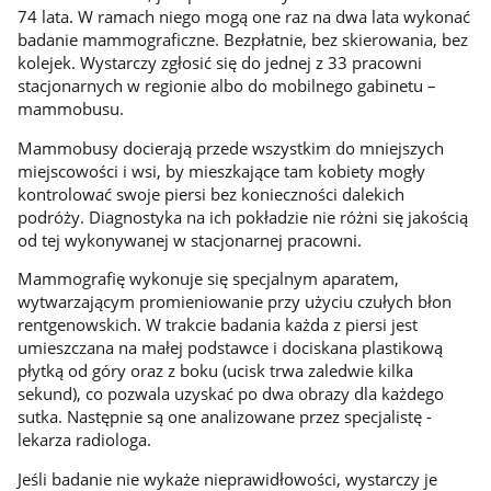
74 lata. W ramach niego mogą one raz na dwa lata wykonać
badanie mammograficzne. Bezpłatnie, bez skierowania, bez
kolejek. Wystarczy zgłosić się do jednej z 33 pracowni
stacjonarnych w regionie albo do mobilnego gabinetu –
mammobusu.
Mammobusy docierają przede wszystkim do mniejszych
miejscowości i wsi, by mieszkające tam kobiety mogły
kontrolować swoje piersi bez konieczności dalekich
podróży. Diagnostyka na ich pokładzie nie różni się jakością
od tej wykonywanej w stacjonarnej pracowni.
Mammografię wykonuje się specjalnym aparatem,
wytwarzającym promieniowanie przy użyciu czułych błon
rentgenowskich. W trakcie badania każda z piersi jest
umieszczana na małej podstawce i dociskana plastikową
płytką od góry oraz z boku (ucisk trwa zaledwie kilka
sekund), co pozwala uzyskać po dwa obrazy dla każdego
sutka. Następnie są one analizowane przez specjalistę -
lekarza radiologa.
Jeśli badanie nie wykaże nieprawidłowości, wystarczy je