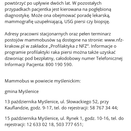
powtórzyć po upływie dwóch lat. W pozostałych
przypadkach pacjentka jest kierowana na pogłębioną
diagnostykę. Może ona obejmować poradę lekarską,
mammografię uzupełniającą, USG piersi czy biopsję.
Adresy pracowni stacjonarnych oraz pełen terminarz
postojów mammobusów są dostępne na stronie: www.nfz-
krakow.pl w zakładce „Profilaktyka z NFZ”. Informacje o
programie profilaktyki raka piersi można także uzyskać
dzwoniąc pod bezpłatny, całodobowy numer Telefonicznej
Informacji Pacjenta: 800 190 590.
Mammobus w powiecie myślenickim:
gmina Myślenice
13 października Myślenice, ul. Słowackiego 52, przy
Kauflandzie, godz. 9-17, tel. do rejestracji: 58 767 34 44;
15 października Myślenice, ul. Rynek 1, godz. 10-16, tel. do
rejestracji: 12 633 02 18, 503 777 651;