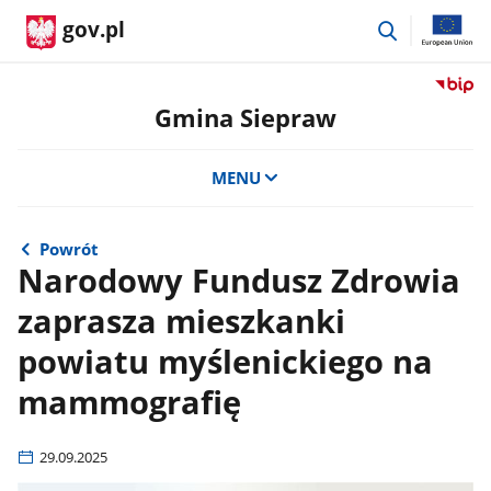
przejdź
gov.pl
do
wyszukiwar
Przejdź
do
Gmina Siepraw
serwis
Biulety
MENU
Informa
Publicz
Gmina
Siepra
Powrót
Narodowy Fundusz Zdrowia
zaprasza mieszkanki
powiatu myślenickiego na
mammografię
29.09.2025