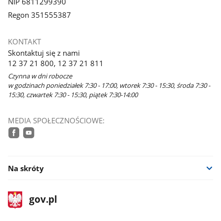
NIP 6811299390
Regon 351555387
KONTAKT
Skontaktuj się z nami
12 37 21 800, 12 37 21 811
Czynna w dni robocze
w godzinach poniedziałek 7:30 - 17:00, wtorek 7:30 - 15:30, środa 7:30 -
15:30, czwartek 7:30 - 15:30, piątek 7:30-14:00
MEDIA SPOŁECZNOŚCIOWE:
facebook
youtube
Na skróty
stopka
Strona
gov.pl
gov.pl
główna