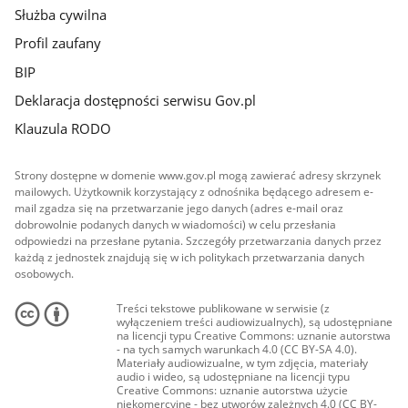
Służba cywilna
Profil zaufany
BIP
Deklaracja dostępności serwisu Gov.pl
Klauzula RODO
Strony dostępne w domenie www.gov.pl mogą zawierać adresy skrzynek
mailowych. Użytkownik korzystający z odnośnika będącego adresem e-
mail zgadza się na przetwarzanie jego danych (adres e-mail oraz
dobrowolnie podanych danych w wiadomości) w celu przesłania
odpowiedzi na przesłane pytania. Szczegóły przetwarzania danych przez
każdą z jednostek znajdują się w ich politykach przetwarzania danych
osobowych.
Treści tekstowe publikowane w serwisie (z
wyłączeniem treści audiowizualnych), są udostępniane
na licencji typu Creative Commons: uznanie autorstwa
- na tych samych warunkach 4.0 (CC BY-SA 4.0).
Materiały audiowizualne, w tym zdjęcia, materiały
audio i wideo, są udostępniane na licencji typu
Creative Commons: uznanie autorstwa użycie
niekomercyjne - bez utworów zależnych 4.0 (CC BY-