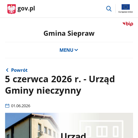
przejdź
gov.pl
do
wyszukiwar
Przejdź
do
Gmina Siepraw
serwis
Biulety
MENU
Informa
Publicz
Gmina
Siepra
Powrót
5 czerwca 2026 r. - Urząd
Gminy nieczynny
01.06.2026