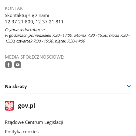
KONTAKT
Skontaktuj się z nami
12 37 21 800, 12 37 21 811
Czynna w dni robocze
w godzinach poniedziałek 7:30 - 17:00, wtorek 7:30 - 15:30, środa 7:30 -
15:30, czwartek 7:30 - 15:30, piątek 7:30-14:00
MEDIA SPOŁECZNOŚCIOWE:
facebook
youtube
Na skróty
stopka
Strona
gov.pl
gov.pl
główna
Rządowe Centrum Legislacji
Polityka cookies