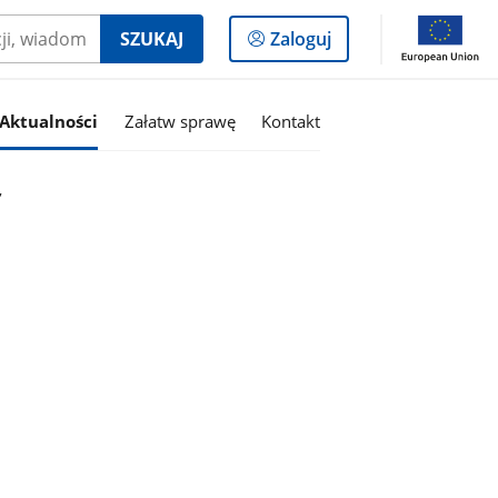
Logowanie
SZUKAJ
Zaloguj
do
panelu
Aktualności
Załatw sprawę
Kontakt
”