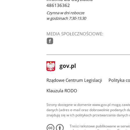
486136362
Czynna w dni robocze
w godzinach 7:30-15:30
MEDIA SPOŁECZNOŚCIOWE:
facebook
stopka
Strona
gov.pl
gov.pl
główna
Rządowe Centrum Legislacji
Polityka c
Klauzula RODO
Strony dostępne w domenie www.gov.pl mogą zawier
danych (adres e-mail oraz dobrowolnie podanych da
znajdują się w ich politykach przetwarzania danych
Treści tekstowe publikowane w serwis