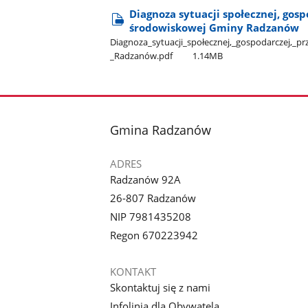
Diagnoza sytuacji społecznej, gosp
środowiskowej Gminy Radzanów
Diagnoza​_sytuacji​_społecznej,​_gospodarczej,​_
_Radzanów.pdf
1.14MB
stopka
Gmina Radzanów
ADRES
Radzanów 92A
26-807 Radzanów
NIP 7981435208
Regon 670223942
KONTAKT
Skontaktuj się z nami
Infolinia dla Obywatela