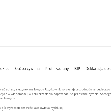
ookies
Służba cywilna
Profil zaufany
BIP
Deklaracja dos
ać adresy skrzynek mailowych. Użytkownik korzystający z odnośnika będącego 
nych w wiadomości) w celu przesłania odpowiedzi na przesłane pytania. Szczegó
 osobowych.
ie (z wyłączeniem treści audiowizualnych), są