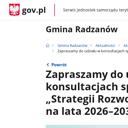
gov.pl
Serwis jednostek samorządu teryt
gov.pl
Gmina Radzanów
Gmina Radzanów
Aktualności
Ak
Zapraszamy do udziału w konsultacjach s
Powrót
Zapraszamy do 
konsultacjach s
„Strategii Roz
na lata 2026–20