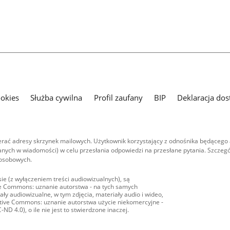
ookies
Służba cywilna
Profil zaufany
BIP
Deklaracja dos
ać adresy skrzynek mailowych. Użytkownik korzystający z odnośnika będącego 
nych w wiadomości) w celu przesłania odpowiedzi na przesłane pytania. Szczegó
 osobowych.
ie (z wyłączeniem treści audiowizualnych), są
ive Commons: uznanie autorstwa - na tych samych
ły audiowizualne, w tym zdjęcia, materiały audio i wideo,
eative Commons: uznanie autorstwa użycie niekomercyjne -
D 4.0), o ile nie jest to stwierdzone inaczej.