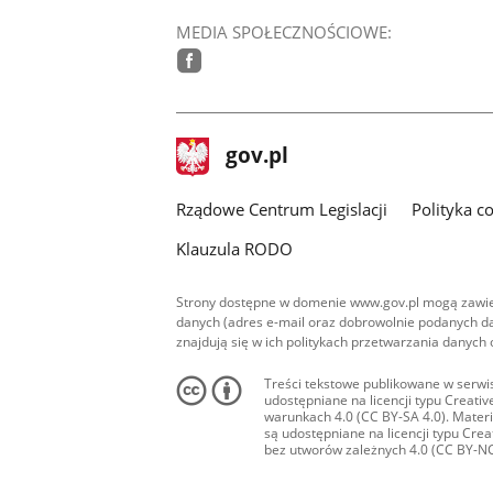
MEDIA SPOŁECZNOŚCIOWE:
facebook
stopka
Strona
gov.pl
gov.pl
główna
Rządowe Centrum Legislacji
Polityka c
Klauzula RODO
Strony dostępne w domenie www.gov.pl mogą zawier
danych (adres e-mail oraz dobrowolnie podanych da
znajdują się w ich politykach przetwarzania danych
Treści tekstowe publikowane w serwis
udostępniane na licencji typu Creat
warunkach 4.0 (CC BY-SA 4.0). Materia
są udostępniane na licencji typu Cr
bez utworów zależnych 4.0 (CC BY-NC-N