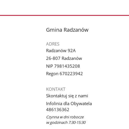
stopka
Gmina Radzanów
ADRES
Radzanów 92A
26-807 Radzanów
NIP 7981435208
Regon 670223942
KONTAKT
Skontaktuj się z nami
Infolinia dla Obywatela
486136362
Czynna w dni robocze
w godzinach 7:30-15:30