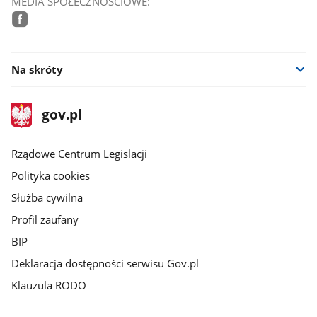
MEDIA SPOŁECZNOŚCIOWE:
facebook
Na skróty
stopka
Strona
gov.pl
gov.pl
główna
Rządowe Centrum Legislacji
Polityka cookies
Służba cywilna
Profil zaufany
BIP
Deklaracja dostępności serwisu Gov.pl
Klauzula RODO