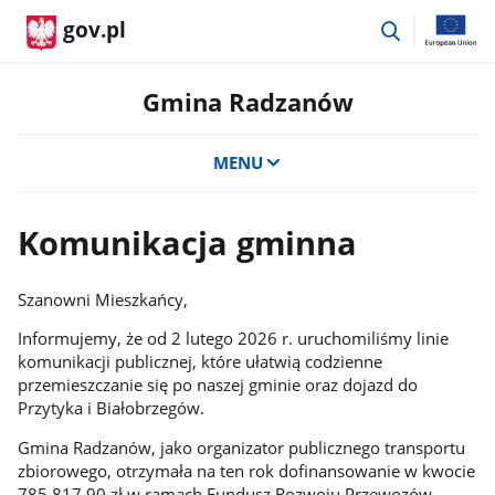
przejdź
gov.pl
do
wyszukiwar
Gmina Radzanów
MENU
Komunikacja gminna
Szanowni Mieszkańcy,
Informujemy, że od 2 lutego 2026 r. uruchomiliśmy linie
komunikacji publicznej, które ułatwią codzienne
przemieszczanie się po naszej gminie oraz dojazd do
Przytyka i Białobrzegów.
Gmina Radzanów, jako organizator publicznego transportu
zbiorowego, otrzymała na ten rok dofinansowanie w kwocie
785.817,90 zł w ramach Fundusz Rozwoju Przewozów