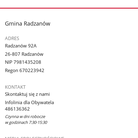
stopka
Gmina Radzanów
ADRES
Radzanów 92A
26-807 Radzanów
NIP 7981435208
Regon 670223942
KONTAKT
Skontaktuj się z nami
Infolinia dla Obywatela
486136362
Czynna w dni robocze
w godzinach 7:30-15:30