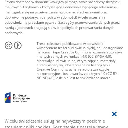
Strony dostępne w domenie www.gov.pl mogą zawierać adresy skrzynek
mailowych. Użytkownik korzystający z odnośnika będącego adresem e-
mail zgadza się na przetwarzanie jego danych (adres e-mail oraz
dobrowolnie podanych danych w wiadomości) w celu przesłania
odpowiedzi na przesłane pytania. Szczegóły przetwarzania danych przez
każdą z jednostek znajdują się w ich politykach przetwarzania danych
osobowych.
Treści tekstowe publikowane w serwisie (z
wyłączeniem treści audiowizualnych), są udostępniane
na licencji typu Creative Commons: uznanie autorstwa
- na tych samych warunkach 4.0 (CC BY-SA 4.0).
Materiały audiowizualne, w tym zdjęcia, materiały
audio i wideo, są udostępniane na licencji typu
Creative Commons: uznanie autorstwa użycie
niekomercyjne - bez utworów zależnych 4.0 (CC BY-
NC-ND 4.0), o ile nie jest to stwierdzone inaczej.
W celu świadczenia usług na najwyższym poziomie
stosujemy pliki cookies. Korzystanie z naszej witryny