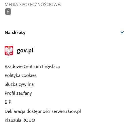
MEDIA SPOŁECZNOŚCIOWE:
facebook
Na skróty
stopka
Strona
gov.pl
gov.pl
główna
Rządowe Centrum Legislacji
Polityka cookies
Służba cywilna
Profil zaufany
BIP
Deklaracja dostępności serwisu Gov.pl
Klauzula RODO