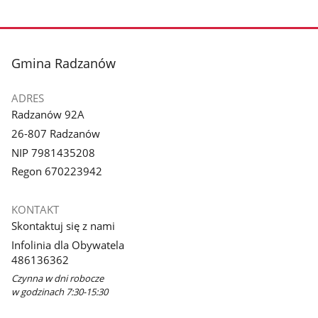
stopka
Gmina Radzanów
ADRES
Radzanów 92A
26-807 Radzanów
NIP 7981435208
Regon 670223942
KONTAKT
Skontaktuj się z nami
Infolinia dla Obywatela
486136362
Czynna w dni robocze
w godzinach 7:30-15:30