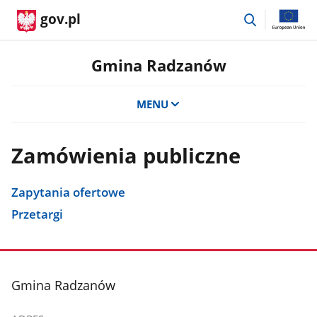
przejdź
gov.pl
do
wyszukiwar
Gmina Radzanów
MENU
Zamówienia publiczne
Zapytania ofertowe
Przetargi
stopka
Gmina Radzanów